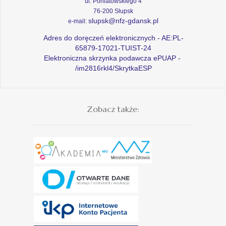
ul. Poniatowskiego 4
76-200 Słupsk
slupsk@nfz-gdansk.pl
e-mail:
Adres do doręczeń elektronicznych - AE:PL-
65879-17021-TUIST-24
Elektroniczna skrzynka podawcza ePUAP -
/im2816rkl4/SkrytkaESP
Zobacz także: