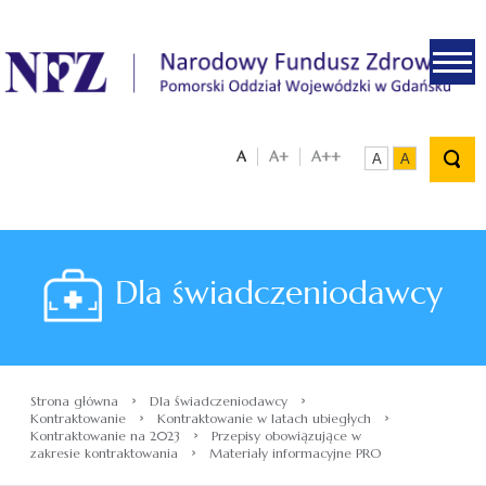
.
A
A+
A++
A
A
Dla świadczeniodawcy
›
›
Strona główna
Dla świadczeniodawcy
›
›
Kontraktowanie
Kontraktowanie w latach ubiegłych
›
Kontraktowanie na 2023
Przepisy obowiązujące w
›
zakresie kontraktowania
Materiały informacyjne PRO