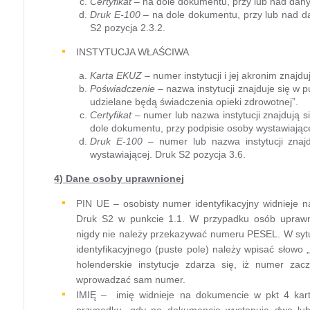
Certyfikat
– na dole dokumentu, przy lub nad danym
Druk E-100
– na dole dokumentu, przy lub nad da
S2 pozycja 2.3.2.
INSTYTUCJA WŁAŚCIWA
Karta EKUZ
– numer instytucji i jej akronim znajdu
Poświadczenie
– nazwa instytucji znajduje się w p
udzielane będą świadczenia opieki zdrowotnej”.
Certyfikat
– numer lub nazwa instytucji znajdują si
dole dokumentu, przy podpisie osoby wystawiającej
Druk E-100
– numer lub nazwa instytucji znaj
wystawiającej. Druk S2 pozycja 3.6.
4) Dane osoby uprawnionej
PIN UE – osobisty numer identyfikacyjny widnieje n
Druk S2 w punkcie 1.1. W przypadku osób upraw
nigdy nie należy przekazywać numeru PESEL. W syt
identyfikacyjnego (puste pole) należy wpisać sło
holenderskie instytucje zdarza się, iż numer zac
wprowadzać sam numer.
IMIĘ – imię widnieje na dokumencie w pkt 4 kart
przypadku, gdy na dokumencie występują dwa lub