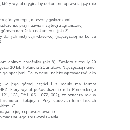
który wydał oryginalny dokument uprawniający (nie
ym górnym rogu, otoczony gwiazdkami.
adczenia, przy nazwie instytucji zagranicznej.
 górnym narożniku dokumentu (pkt 2).
danych instytucji właściwej (najczęściej na końcu
5.
wym dolnym narożniku (pkt 8). Zawiera z reguły 20
ugości 10 lub Holandia 21 znaków. Najczęściej numer
ela go spacjami. Do systemu należy wprowadzać jako
ę w jego górnej części i z reguły ma format
NFZ, który wydał poświadczenie (dla Pomorskiego
, 121, 123, DA1, 0S1, 072, 002), zz oznacza rok, w
t numerem kolejnym. Przy starszych formularzach
kiem „/”.
ymagane jego sprawozdawanie.
 wymagane jego sprawozdawanie.