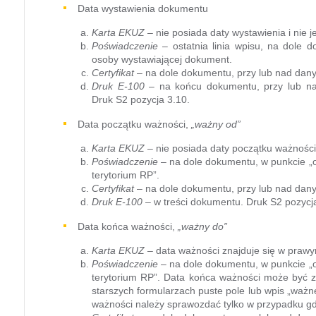
Data wystawienia dokumentu
Karta EKUZ
– nie posiada daty wystawienia i nie
Poświadczenie
– ostatnia linia wpisu, na dole d
osoby wystawiającej dokument.
Certyfikat
– na dole dokumentu, przy lub nad danym
Druk E-100
– na końcu dokumentu, przy lub nad
Druk S2 pozycja 3.10.
Data początku ważności,
„ważny od”
Karta EKUZ
– nie posiada daty początku ważności
Poświadczenie
– na dole dokumentu, w punkcie „o
terytorium RP”.
Certyfikat
– na dole dokumentu, przy lub nad danym
Druk E-100
– w treści dokumentu. Druk S2 pozycja
Data końca ważności,
„ważny do”
Karta EKUZ
– data ważności znajduje się w prawym
Poświadczenie
– na dole dokumentu, w punkcie „o
terytorium RP”. Data końca ważności może być z
starszych formularzach puste pole lub wpis „ważn
ważności należy sprawozdać tylko w przypadku gd