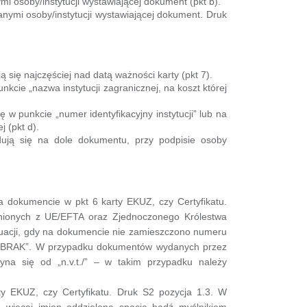
i osoby/instytucji wystawiającej dokument (pkt b).
nymi osoby/instytucji wystawiającej dokument. Druk
ją się najczęściej nad datą ważności karty (pkt 7).
unkcie „nazwa instytucji zagranicznej, na koszt której
ę w punkcie „numer identyfikacyjny instytucji” lub na
 (pkt d).
dują się na dole dokumentu, przy podpisie osoby
a dokumencie w pkt 6 karty EKUZ, czy Certyfikatu.
nionych z UE/EFTA oraz Zjednoczonego Królestwa
uacji, gdy na dokumencie nie zamieszczono numeru
wo „BRAK”. W przypadku dokumentów wydanych przez
zyna się od „n.v.t./” – w takim przypadku należy
y EKUZ, czy Certyfikatu. Druk S2 pozycja 1.3. W
 więcej imion oddzielone spacją bądź myślnikiem