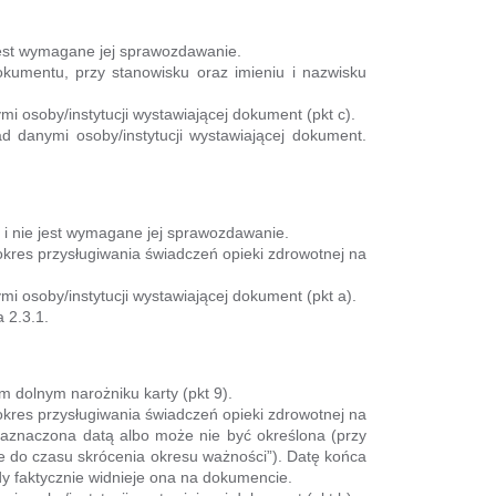
 jest wymagane jej sprawozdawanie.
okumentu, przy stanowisku oraz imieniu i nazwisku
i osoby/instytucji wystawiającej dokument (pkt c).
 danymi osoby/instytucji wystawiającej dokument.
 i nie jest wymagane jej sprawozdawanie.
kres przysługiwania świadczeń opieki zdrowotnej na
i osoby/instytucji wystawiającej dokument (pkt a).
 2.3.1.
 dolnym narożniku karty (pkt 9).
kres przysługiwania świadczeń opieki zdrowotnej na
aznaczona datą albo może nie być określona (przy
e do czasu skrócenia okresu ważności”). Datę końca
y faktycznie widnieje ona na dokumencie.