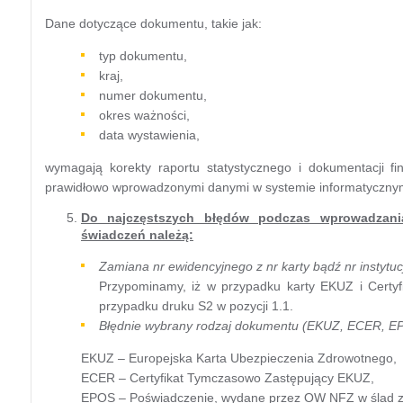
Dane dotyczące dokumentu, takie jak:
typ dokumentu,
kraj,
numer dokumentu,
okres ważności,
data wystawienia,
wymagają korekty raportu statystycznego i dokumentacji f
prawidłowo wprowadzonymi danymi w systemie informatycznym 
Do najczęstszych błędów podczas wprowadzan
świadczeń należą:
Zamiana nr ewidencyjnego z nr karty bądź nr instytucj
Przypominamy, iż w przypadku karty EKUZ i Certyfi
przypadku druku S2 w pozycji 1.1.
Błędnie wybrany rodzaj dokumentu (EKUZ, ECER, 
EKUZ – Europejska Karta Ubezpieczenia Zdrowotnego,
ECER – Certyfikat Tymczasowo Zastępujący EKUZ,
EPOS – Poświadczenie, wydane przez OW NFZ w ślad z