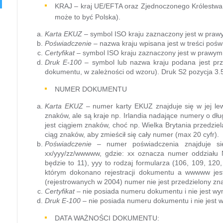
KRAJ – kraj UE/EFTA oraz Zjednoczonego Królestwa, 
może to być Polska).
Karta EKUZ
– symbol ISO kraju zaznaczony jest w praw
Poświadczenie
– nazwa kraju wpisana jest w treści poświ
Certyfikat
– symbol ISO kraju zaznaczony jest w prawym
Druk E-100
– symbol lub nazwa kraju podana jest przy 
dokumentu, w zależności od wzoru). Druk S2 pozycja 3.
NUMER DOKUMENTU
Karta EKUZ
– numer karty EKUZ znajduje się w jej le
znaków, ale są kraje np. Irlandia nadające numery o dł
jest ciągiem znaków, choć np. Wielka Brytania przedzi
ciąg znaków, aby zmieścił się cały numer (max 20 cyfr).
Poświadczenie
– numer poświadczenia znajduje si
xx/yyy/zz/wwwww, gdzie: xx oznacza numer oddziału 
będzie to 11), yyy to rodzaj formularza (106, 109, 120
którym dokonano rejestracji dokumentu a wwwww jes
(rejestrowanych w 2004) numer nie jest przedzielony zna
Certyfikat
– nie posiada numeru dokumentu i nie jest w
Druk E-100
– nie posiada numeru dokumentu i nie jest
DATA WAŻNOŚCI DOKUMENTU: