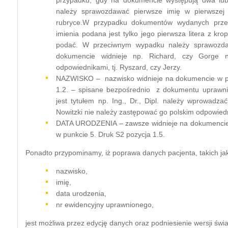
należy sprawozdawać pierwsze imię w pierwszej 
rubryce.W przypadku dokumentów wydanych przez 
imienia podana jest tylko jego pierwsza litera z kr
podać. W przeciwnym wypadku należy sprawozda
dokumencie widnieje np. Richard, czy Gorge n
odpowiednikami, tj. Ryszard, czy Jerzy.
NAZWISKO – nazwisko widnieje na dokumencie w pkt.
1.2. – spisane bezpośrednio z dokumentu uprawn
jest tytułem np. Ing., Dr., Dipl. należy wprowadz
Nowitzki nie należy zastępować go polskim odpowiedni
DATA URODZENIA – zawsze widnieje na dokumencie. W
w punkcie 5. Druk S2 pozycja 1.5.
Ponadto przypominamy, iż poprawa danych pacjenta, takich ja
nazwisko,
imię,
data urodzenia,
nr ewidencyjny uprawnionego,
jest możliwa przez edycję danych oraz podniesienie wersji świ