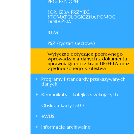
PRO, PSY, OPH
SOR, IZBA PRZYJĘĆ,
STOMATOLOGICZNA POMOC
DORAŹNA
RTM
PSZ (ryczałt sieciowy)
Wytyczne dotyczące poprawnego
wprowadzania danych z dokumentu
uprawniającego z kraju UE/EFTA oraz
Zjednoczonego Królestwa
Programy i standardy przekazywanych
danych
Komunikaty – kolejki oczekujących
Obsługa karty DiLO
eWUŚ
Informacje archiwalne