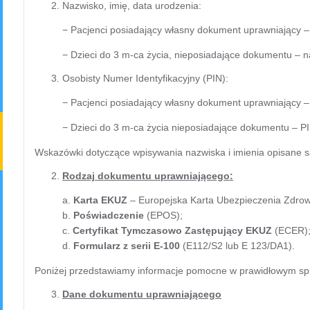
Nazwisko, imię, data urodzenia:
− Pacjenci posiadający własny dokument uprawniający
− Dzieci do 3 m-ca życia, nieposiadające dokumentu – n
Osobisty Numer Identyfikacyjny (PIN):
− Pacjenci posiadający własny dokument uprawniający
− Dzieci do 3 m-ca życia nieposiadające dokumentu – P
Wskazówki dotyczące wpisywania nazwiska i imienia opisane s
Rodzaj dokumentu uprawniającego:
a.
Karta EKUZ
– Europejska Karta Ubezpieczenia Zdro
b.
Poświadczenie
(EPOS);
c.
Certyfikat Tymczasowo Zastępujący EKUZ
(ECER)
d.
Formularz z serii E-100
(E112/S2 lub E 123/DA1).
Poniżej przedstawiamy informacje pomocne w prawidłowym s
Dane dokumentu uprawniającego