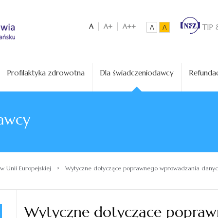
A
A+
A++
TIP 
A
A
Profilaktyka zdrowotna
Dla świadczeniodawcy
Refundac
awcy
›
w Unii Europejskiej
Wytyczne dotyczące poprawnego wprowadzania danyc
Wytyczne dotyczące popra