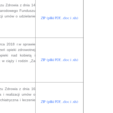
zu Zdrowia z dnia 14
a Narodowego Funduszu
cji umów o udzielanie
ZIP (pliki PDF, .doc i .xls)
ca 2018 r.w sprawie
zeń opieki zdrowotnej
opieki nad kobietą i
ZIP (pliki PDF, .doc i .xls)
 w ciąży i rodzin „Za
u Zdrowia z dnia 16
a i realizacji umów o
chiatryczna i leczenie
ZIP (pliki PDF, .doc i .xls)