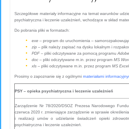
Szczegółowe materiały informacyjne na temat warunków udzie
psychiatryczna i leczenie uzależnień, wchodzące w skład mat
Do pobrania pliki w formatach:
exe
– program do uruchomienia – samorozpakowując
zip
– plik należy zapisać na dysku lokalnym i rozpako
PDF
– pliki odczytywane za pomocą programu
Adobe
doc
– pliki odczytywane m.in. przez program
MS Wor
xls
– pliki odczytywane m.in. przez program
MS Excel
Prosimy o zapoznanie się z ogólnymi
materiałami informacyjny
PSY – opieka psychiatryczna i leczenie uzależnień
Zarządzenie Nr 78/2020/DSOZ Prezesa Narodowego Fundus
czerwca 2020 r. zmieniające zarządzenie w sprawie określeni
i realizacji umów o udzielanie świadczeń opieki zdrowot
psychiatryczna i leczenie uzależnień.