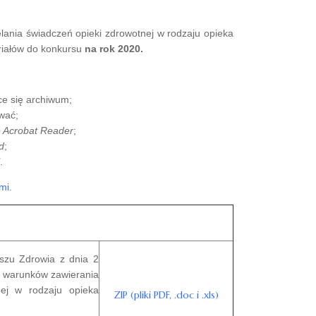
lania świadczeń opieki zdrowotnej w rodzaju opieka
eriałów do konkursu
na rok 2020.
e się archiwum;
wać;
 Acrobat Reader
;
d
;
.
mi.
zu Zdrowia z dnia 2
a warunków zawierania
nej w rodzaju opieka
ZIP (pliki PDF, .doc i .xls)