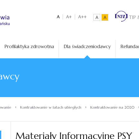
A
A+
A++
TIP 
A
A
Profilaktyka zdrowotna
Dla świadczeniodawcy
Refundac
awcy
›
›
owanie
Kontraktowanie w latach ubiegłych
Kontraktowanie na 2020
Materiały Informacyjne PSY