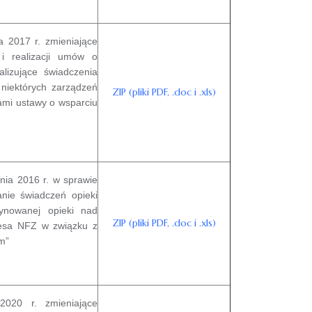
 2017 r. zmieniające
i realizacji umów o
alizujące świadczenia
 niektórych zarządzeń
ZIP (pliki PDF, .doc i .xls)
mi ustawy o wsparciu
ia 2016 r. w sprawie
anie świadczeń opieki
dynowanej opieki nad
ZIP (pliki PDF, .doc i .xls)
zesa NFZ w związku z
em”
2020 r. zmieniające