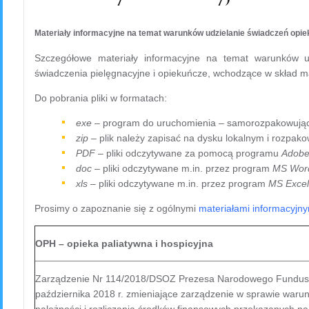
Materiały informacyjne na temat warunków udzielanie świadczeń opiek
Szczegółowe materiały informacyjne na temat warunków ud
świadczenia pielęgnacyjne i opiekuńcze, wchodzące w skład 
Do pobrania pliki w formatach:
exe
– program do uruchomienia – samorozpakowując
zip
– plik należy zapisać na dysku lokalnym i rozpako
PDF
– pliki odczytywane za pomocą programu
Adobe
doc
– pliki odczytywane m.in. przez program
MS Wor
xls
– pliki odczytywane m.in. przez program
MS Excel
Prosimy o zapoznanie się z ogólnymi
materiałami informacyjny
OPH – opieka paliatywna i hospicyjna
Zarządzenie Nr 114/2018/DSOZ Prezesa Narodowego Fundusz
października 2018 r. zmieniające zarządzenie w sprawie waru
należności i rozliczania środków finansowych przekazanych na