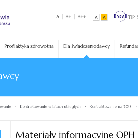
A
A+
A++
TIP 
A
A
Profilaktyka zdrowotna
Dla świadczeniodawcy
Refundac
awcy
›
›
›
owanie
Kontraktowanie w latach ubiegłych
Kontraktowanie na 2018
Materiały informacyjne OPH