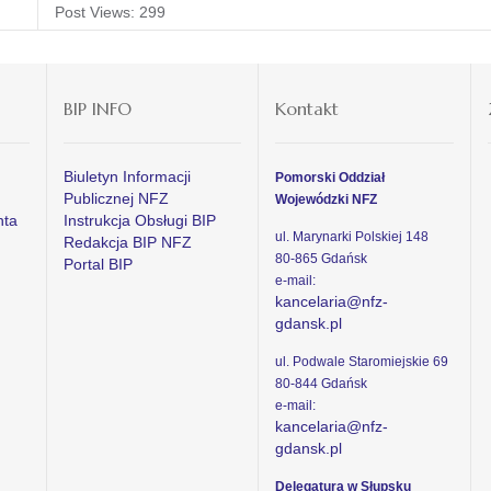
Post Views:
299
BIP INFO
Kontakt
Biuletyn Informacji
Pomorski Oddział
Publicznej NFZ
Wojewódzki NFZ
nta
Instrukcja Obsługi BIP
ul. Marynarki Polskiej 148
Redakcja BIP NFZ
80-865 Gdańsk
Portal BIP
e-mail:
kancelaria@nfz-
gdansk.pl
ul. Podwale Staromiejskie 69
80-844 Gdańsk
e-mail:
kancelaria@nfz-
gdansk.pl
Delegatura w Słupsku