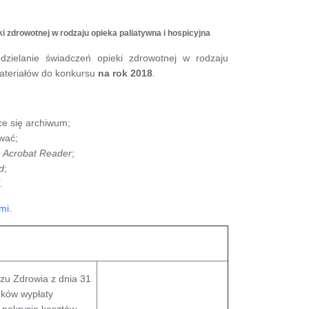
i zdrowotnej w rodzaju opieka paliatywna i hospicyjna
zielanie świadczeń opieki zdrowotnej w rodzaju
materiałów do konkursu
na rok 2018
.
e się archiwum;
wać;
 Acrobat Reader
;
d
;
.
mi.
u Zdrowia z dnia 31
nków wypłaty
 pokrycie kosztów