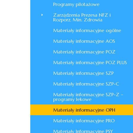
Programy pilotażowe
Zarządzenia Prezesa NFZ i
Rozporz. Min. Zdrowia
Materiały informacyjne ogólne
Materiały informacyjne AOS
Materiały informacyjne POZ
Materiały informacyjne POZ PLUS
Materiały informacyjne SZP
Materiały informacyjne SZP-C
Materiały informacyjne SZP-Z –
programy lekowe
Materiały informacyjne OPH
Materiały informacyjne PRO
Materiały Informacyjne PSY