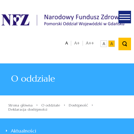
.
A
A+
A++
A
A
O oddziale
›
›
›
Strona główna
O oddziale
Dostępność
Deklaracja dostępności
Aktualności