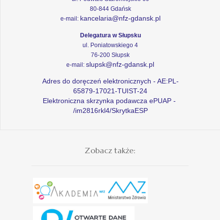
80-844 Gdańsk
kancelaria@nfz-gdansk.pl
e-mail:
Delegatura w Słupsku
ul. Poniatowskiego 4
76-200 Słupsk
slupsk@nfz-gdansk.pl
e-mail:
Adres do doręczeń elektronicznych - AE:PL-
65879-17021-TUIST-24
Elektroniczna skrzynka podawcza ePUAP -
/im2816rkl4/SkrytkaESP
Zobacz także: