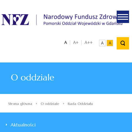
.
A
A+
A++
A
A
O oddziale
›
›
Strona główna
O oddziale
Rada Oddziału
Aktualności