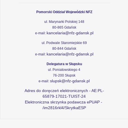
Pomorski Oddział Wojewódzki NFZ
ul. Marynarki Polskiej 148
80-865 Gdańsk
kancelaria@nfz-gdansk.pl
e-mail:
ul. Podwale Staromiejskie 69
80-844 Gdańsk
kancelaria@nfz-gdansk.pl
e-mail:
Delegatura w Słupsku
ul. Poniatowskiego 4
76-200 Słupsk
slupsk@nfz-gdansk.pl
e-mail:
Adres do doręczeń elektronicznych - AE:PL-
65879-17021-TUIST-24
Elektroniczna skrzynka podawcza ePUAP -
/im2816rkl4/SkrytkaESP