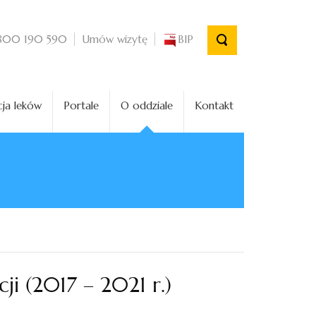
Umów wizytę
BIP
800 190 590
ja leków
Portale
O oddziale
Kontakt
i (2017 – 2021 r.)