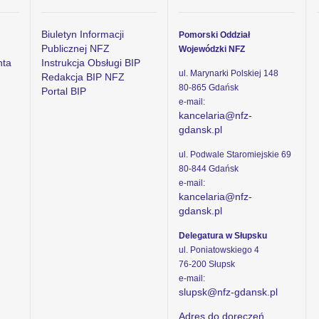
Biuletyn Informacji
Pomorski Oddział
Publicznej NFZ
Wojewódzki NFZ
nta
Instrukcja Obsługi BIP
ul. Marynarki Polskiej 148
Redakcja BIP NFZ
80-865 Gdańsk
Portal BIP
e-mail:
kancelaria@nfz-
gdansk.pl
ul. Podwale Staromiejskie 69
80-844 Gdańsk
e-mail:
kancelaria@nfz-
gdansk.pl
Delegatura w Słupsku
ul. Poniatowskiego 4
76-200 Słupsk
e-mail:
slupsk@nfz-gdansk.pl
Adres do doręczeń