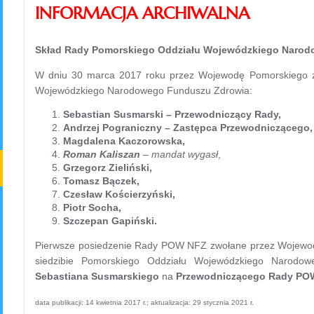
INFORMACJA ARCHIWALNA
Skład Rady Pomorskiego Oddziału Wojewódzkiego Narod
W dniu 30 marca 2017 roku przez Wojewodę Pomorskiego z
Wojewódzkiego Narodowego Funduszu Zdrowia:
Sebastian Susmarski – Przewodniczący Rady,
Andrzej Pograniczny – Zastępca Przewodniczącego,
Magdalena Kaczorowska,
Roman Kaliszan
– mandat wygasł
,
Grzegorz Zieliński,
Tomasz Bączek,
Czesław Kościerzyński,
Piotr Socha,
Szczepan Gapiński.
Pierwsze posiedzenie Rady POW NFZ zwołane przez Wojewodę
siedzibie Pomorskiego Oddziału Wojewódzkiego Narod
Sebastiana Susmarskiego
na
Przewodniczącego Rady PO
data publikacji: 14 kwietnia 2017 r.; aktualizacja: 29 stycznia 2021 r.