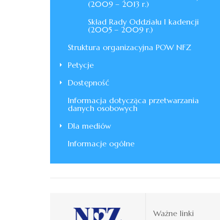
(2009 – 2013 r.)
Skład Rady Oddziału I kadencji
(2005 – 2009 r.)
Struktura organizacyjna POW NFZ
Petycje
Dostępność
Informacja dotycząca przetwarzania
danych osobowych
Dla mediów
Informacje ogólne
Ważne linki