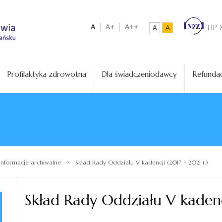
A
A+
A++
TIP 
A
A
Profilaktyka zdrowotna
Dla świadczeniodawcy
Refundac
›
Informacje archiwalne
Skład Rady Oddziału V kadencji (2017 – 2021 r.)
Skład Rady Oddziału V kadencj