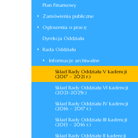
Plan Finansowy
Zamówienia publiczne
Ogłoszenia o pracę
Dyrekcja Oddziału
Rada Oddziału
Informacje archiwalne
Skład Rady Oddziału V kadencji
(2017 – 2021 r.)
Skład Rady Oddziału VI kadencji
(2021-2025r.)
Skład Rady Oddziału IV kadencji
(2016 – 2017 r.)
Skład Rady Oddziału III kadencji
(2013 – 2016 r.)
Skład Rady Oddziału II kadencji