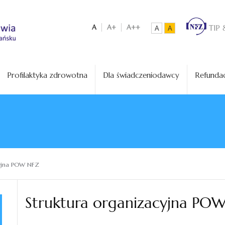
A
A+
A++
TIP 
A
A
Profilaktyka zdrowotna
Dla świadczeniodawcy
Refundac
cyjna POW NFZ
Struktura organizacyjna PO