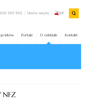
Umów wizytę
BIP
800 190 590
ja leków
Portale
O oddziale
Kontakt
W NFZ