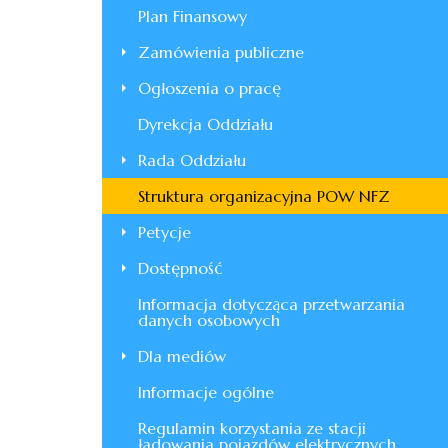
Plan Finansowy
Zamówienia publiczne
Ogłoszenia o pracę
Dyrekcja Oddziału
Rada Oddziału
Struktura organizacyjna POW NFZ
Petycje
Dostępność
Informacja dotycząca przetwarzania
danych osobowych
Dla mediów
Informacje ogólne
Regulamin korzystania ze stacji
ładowania pojazdów elektrycznych