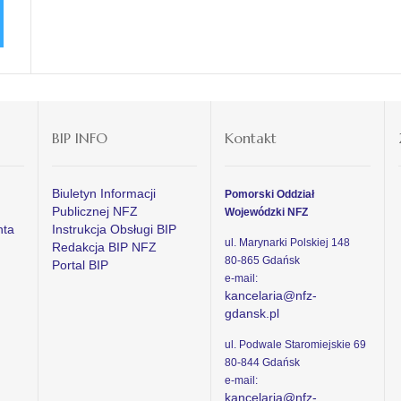
BIP INFO
Kontakt
Biuletyn Informacji
Pomorski Oddział
Publicznej NFZ
Wojewódzki NFZ
nta
Instrukcja Obsługi BIP
ul. Marynarki Polskiej 148
Redakcja BIP NFZ
80-865 Gdańsk
Portal BIP
e-mail:
kancelaria@nfz-
gdansk.pl
ul. Podwale Staromiejskie 69
80-844 Gdańsk
e-mail:
kancelaria@nfz-