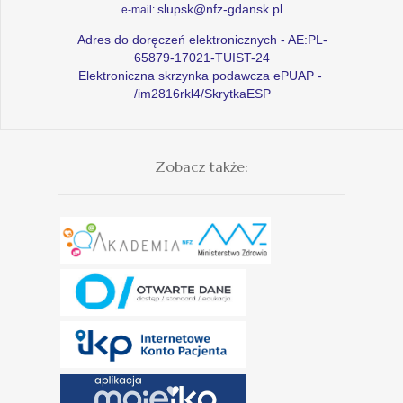
slupsk@nfz-gdansk.pl
e-mail:
Adres do doręczeń elektronicznych - AE:PL-
65879-17021-TUIST-24
Elektroniczna skrzynka podawcza ePUAP -
/im2816rkl4/SkrytkaESP
Zobacz także: