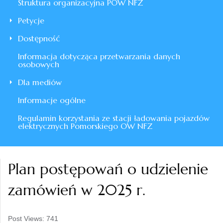
Struktura organizacyjna POW NFZ
Petycje
Dostępność
Informacja dotycząca przetwarzania danych
osobowych
Dla mediów
Informacje ogólne
Regulamin korzystania ze stacji ładowania pojazdów
elektrycznych Pomorskiego OW NFZ
Plan postępowań o udzielenie
zamówień w 2025 r.
Post Views:
741