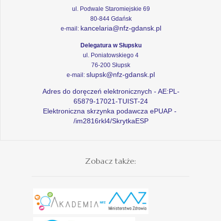
ul. Podwale Staromiejskie 69
80-844 Gdańsk
kancelaria@nfz-gdansk.pl
e-mail:
Delegatura w Słupsku
ul. Poniatowskiego 4
76-200 Słupsk
slupsk@nfz-gdansk.pl
e-mail:
Adres do doręczeń elektronicznych - AE:PL-
65879-17021-TUIST-24
Elektroniczna skrzynka podawcza ePUAP -
/im2816rkl4/SkrytkaESP
Zobacz także: