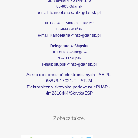
ul. Marynarki Polskiej 148
80-865 Gdańsk
kancelaria@nfz-gdansk.pl
e-mail:
ul. Podwale Staromiejskie 69
80-844 Gdańsk
kancelaria@nfz-gdansk.pl
e-mail:
Delegatura w Słupsku
ul. Poniatowskiego 4
76-200 Słupsk
slupsk@nfz-gdansk.pl
e-mail:
Adres do doręczeń elektronicznych - AE:PL-
65879-17021-TUIST-24
Elektroniczna skrzynka podawcza ePUAP -
/im2816rkl4/SkrytkaESP
Zobacz także: