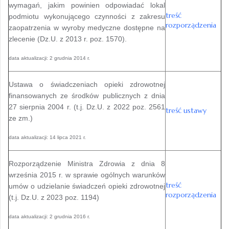
wymagań, jakim powinien odpowiadać lokal
treść
podmiotu wykonującego czynności z zakresu
rozporządzenia
zaopatrzenia w wyroby medyczne dostępne na
zlecenie (Dz.U. z 2013 r. poz. 1570).
data aktualizacji:
2 grudnia 2014 r.
Ustawa o świadczeniach opieki zdrowotnej
finansowanych ze środków publicznych z dnia
27 sierpnia 2004 r. (t.j. Dz.U. z 2022 poz. 2561
treść ustawy
ze zm.)
data aktualizacji:
14 lipca 2021 r.
Rozporządzenie Ministra Zdrowia z dnia 8
września 2015 r. w sprawie ogólnych warunków
treść
umów o udzielanie świadczeń opieki zdrowotnej
rozporządzenia
(t.j. Dz.U. z 2023 poz. 1194)
data aktualizacji:
2 grudnia 2016 r.