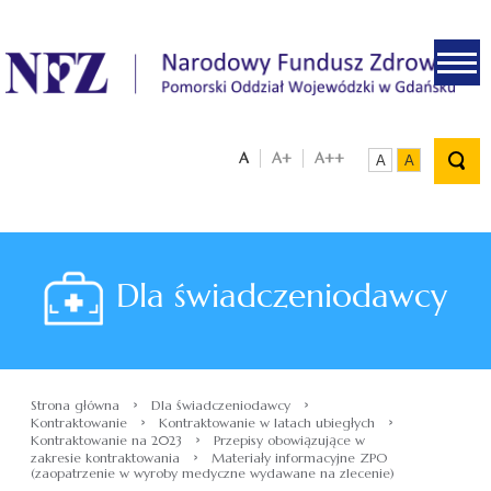
.
A
A+
A++
A
A
Dla świadczeniodawcy
›
›
Strona główna
Dla świadczeniodawcy
›
›
Kontraktowanie
Kontraktowanie w latach ubiegłych
›
Kontraktowanie na 2023
Przepisy obowiązujące w
›
zakresie kontraktowania
Materiały informacyjne ZPO
(zaopatrzenie w wyroby medyczne wydawane na zlecenie)