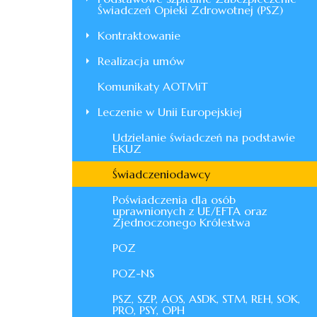
Świadczeń Opieki Zdrowotnej (PSZ)
Kontraktowanie
Realizacja umów
Komunikaty AOTMiT
Leczenie w Unii Europejskiej
Udzielanie świadczeń na podstawie
EKUZ
Świadczeniodawcy
Poświadczenia dla osób
uprawnionych z UE/EFTA oraz
Zjednoczonego Królestwa
POZ
POZ-NS
PSZ, SZP, AOS, ASDK, STM, REH, SOK,
PRO, PSY, OPH