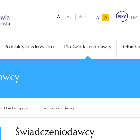
A
A+
A++
TIP 
A
A
Profilaktyka zdrowotna
Dla świadczeniodawcy
Refundac
awcy
›
w Unii Europejskiej
Świadczeniodawcy
Świadczeniodawcy