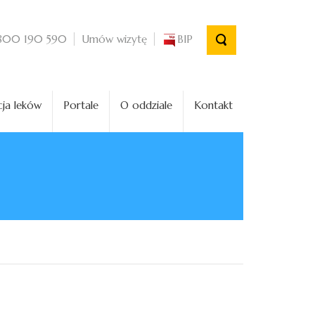
Umów wizytę
BIP
800 190 590
ja leków
Portale
O oddziale
Kontakt