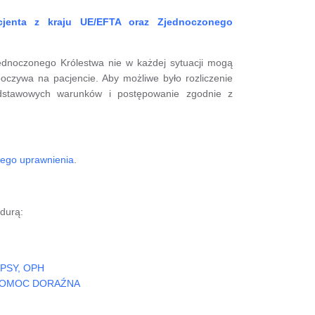
jenta z kraju UE/EFTA oraz Zjednoczonego
ednoczonego Królestwa nie w każdej sytuacji mogą
czywa na pacjencie. Aby możliwe było rozliczenie
odstawowych warunków i postępowanie zgodnie z
jego uprawnienia
.
durą:
 PSY, OPH
 POMOC DORAŹNA