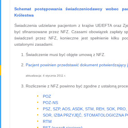
Schemat postępowania świadczeniodawcy wobec pac
Królestwa
Świadczenia udzielane pacjentom z krajów UE/EFTA oraz Zj
być sfinansowane przez NFZ. Czasami obowiązek zapłaty spo
świadczeń przez NFZ, konieczne jest spełnienie kilku p
ustalonymi zasadami.
Świadczenie musi być objęte umową z NFZ.
Pacjent powinien przedstawić dokument potwierdzający 
aktualizacja: 4 stycznia 2011 r.
Rozliczenie z NFZ powinno być zgodne z ustaloną proce
POZ
POZ-NS
PSZ, SZP, AOS, ASDK, STM, REH, SOK, PRO,
SOR, IZBA PRZYJĘĆ, STOMATOLOGICZNA
RTM
PSZ (ryczałt sieciowy)