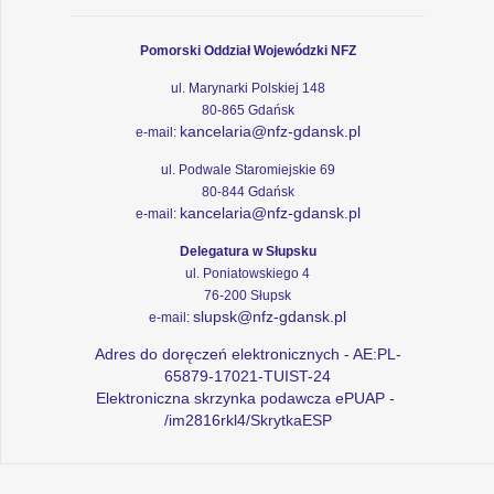
Pomorski Oddział Wojewódzki NFZ
ul. Marynarki Polskiej 148
80-865 Gdańsk
kancelaria@nfz-gdansk.pl
e-mail:
ul. Podwale Staromiejskie 69
80-844 Gdańsk
kancelaria@nfz-gdansk.pl
e-mail:
Delegatura w Słupsku
ul. Poniatowskiego 4
76-200 Słupsk
slupsk@nfz-gdansk.pl
e-mail:
Adres do doręczeń elektronicznych - AE:PL-
65879-17021-TUIST-24
Elektroniczna skrzynka podawcza ePUAP -
/im2816rkl4/SkrytkaESP