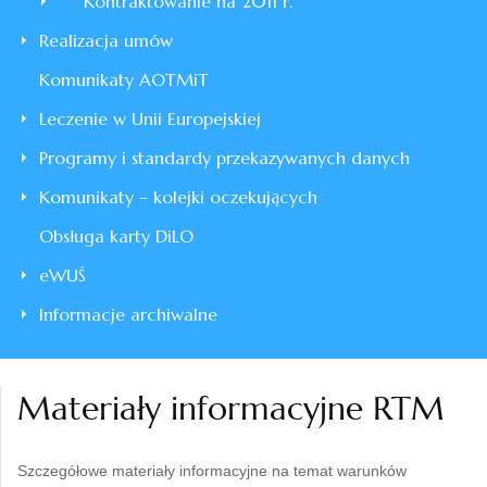
Kontraktowanie na 2011 r.
Realizacja umów
Komunikaty AOTMiT
Leczenie w Unii Europejskiej
Programy i standardy przekazywanych danych
Komunikaty – kolejki oczekujących
Obsługa karty DiLO
eWUŚ
Informacje archiwalne
Materiały informacyjne RTM
Szczegółowe materiały informacyjne na temat warunków