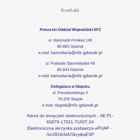
Kontakt
Pomorski Oddział Wojewódzki NFZ
ul. Marynarki Polskiej 148
80-865 Gdańsk
kancelaria@nfz-gdansk.pl
e-mail:
ul. Podwale Staromiejskie 69
80-844 Gdańsk
kancelaria@nfz-gdansk.pl
e-mail:
Delegatura w Słupsku
ul. Poniatowskiego 4
76-200 Słupsk
slupsk@nfz-gdansk.pl
e-mail:
Adres do doręczeń elektronicznych - AE:PL-
65879-17021-TUIST-24
Elektroniczna skrzynka podawcza ePUAP -
/im2816rkl4/SkrytkaESP