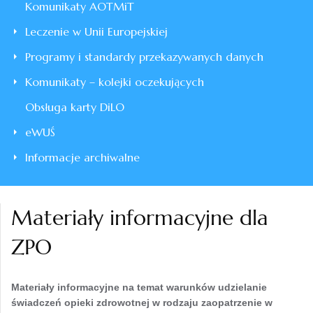
Komunikaty AOTMiT
Leczenie w Unii Europejskiej
Programy i standardy przekazywanych danych
Komunikaty – kolejki oczekujących
Obsługa karty DiLO
eWUŚ
Informacje archiwalne
Materiały informacyjne dla
ZPO
Materiały informacyjne na temat warunków udzielanie
świadczeń opieki zdrowotnej w rodzaju zaopatrzenie w