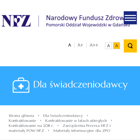
.
A
A+
A++
A
A
Dla świadczeniodawcy
›
›
Strona główna
Dla świadczeniodawcy
›
›
Kontraktowanie
Kontraktowanie w latach ubiegłych
›
Kontraktowanie na 2011 r.
Zarządzenia Prezesa NFZ i
›
materiały POW NFZ
Materiały informacyjne dla ZPO