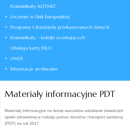
Komunikaty AOTMiT
Leczenie w Unii Europejskiej
Programy i standardy przekazywanych danych
Komunikaty – kolejki oczekujących
Obsługa karty DiLO
eWUŚ
Informacje archiwalne
Materiały informacyjne PDT
Materiały informacyjne na temat warunków udzielanie świadczeń
opieki zdrowotnej w rodzaju pomoc doraźna i transport sanitarny
(PDT)
na rok 2017.