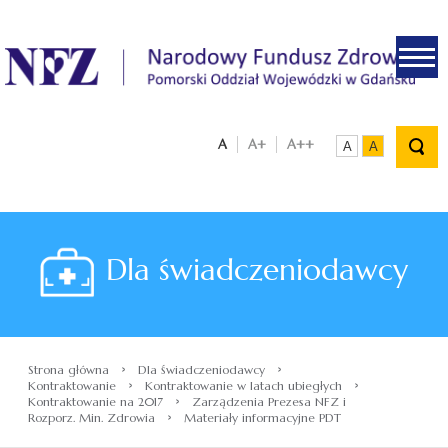
.
A
A+
A++
A
A
Dla świadczeniodawcy
›
›
Strona główna
Dla świadczeniodawcy
›
›
Kontraktowanie
Kontraktowanie w latach ubiegłych
›
Kontraktowanie na 2017
Zarządzenia Prezesa NFZ i
›
Rozporz. Min. Zdrowia
Materiały informacyjne PDT