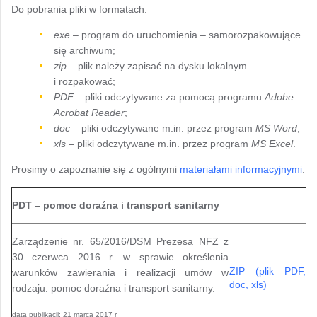
Do pobrania pliki w formatach:
exe
– program do uruchomienia – samorozpakowujące
się archiwum;
zip
– plik należy zapisać na dysku lokalnym
i rozpakować;
PDF
– pliki odczytywane za pomocą programu
Adobe
Acrobat Reader
;
doc
– pliki odczytywane m.in. przez program
MS Word
;
xls
– pliki odczytywane m.in. przez program
MS Excel
.
Prosimy o zapoznanie się z ogólnymi
materiałami informacyjnymi
.
PDT – pomoc doraźna i transport sanitarny
Zarządzenie nr. 65/2016/DSM Prezesa NFZ z
30 czerwca 2016 r. w sprawie określenia
ZIP (plik PDF,
warunków zawierania i realizacji umów w
doc, xls)
rodzaju: pomoc doraźna i transport sanitarny.
data publikacji: 21 marca 2017 r