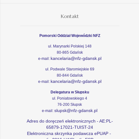
Kontakt
Pomorski Oddział Wojewódzki NFZ
ul. Marynarki Polskiej 148
80-865 Gdańsk
kancelaria@nfz-gdansk.pl
e-mail:
ul. Podwale Staromiejskie 69
80-844 Gdańsk
kancelaria@nfz-gdansk.pl
e-mail:
Delegatura w Słupsku
ul. Poniatowskiego 4
76-200 Słupsk
slupsk@nfz-gdansk.pl
e-mail:
Adres do doręczeń elektronicznych - AE:PL-
65879-17021-TUIST-24
Elektroniczna skrzynka podawcza ePUAP -