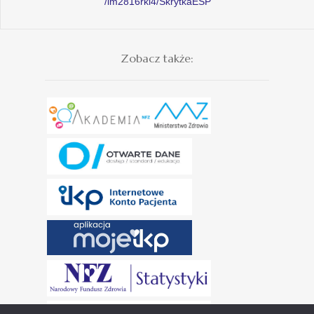
/im2816rkl4/SkrytkaESP
Zobacz także: