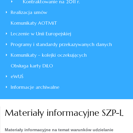
Kontraktowanie na 2011 r.
Realizacja umów
Komunikaty AOTMiT
Leczenie w Unii Europejskiej
Programy i standardy przekazywanych danych
Komunikaty – kolejki oczekujących
Obsługa karty DiLO
eWUŚ
Informacje archiwalne
Materiały informacyjne SZP-L
Materiały informacyjne na temat warunków udzielanie