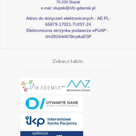
76-200 Słupsk
slupsk@nfz-gdansk.pl
e-mail:
Adres do doręczeń elektronicznych - AE:PL-
65879-17021-TUIST-24
Elektroniczna skrzynka podawcza ePUAP -
/im2816rkl4/SkrytkaESP
Zobacz także: