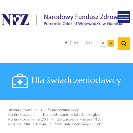
.
A
A+
A++
A
A
Dla świadczeniodawcy
›
›
Strona główna
Dla świadczeniodawcy
›
›
Kontraktowanie
Kontraktowanie w latach ubiegłych
›
Kontraktowanie na 2013
Zarządzenia Prezesa NFZ i
›
Rozporz. Min. Zdrowia
Materiały informacyjne SZP-L