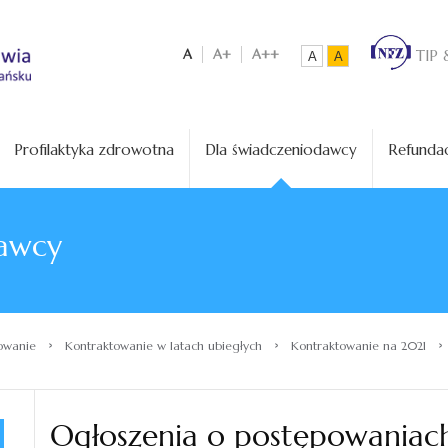
A
A+
A++
TIP 
A
A
Profilaktyka zdrowotna
Dla świadczeniodawcy
Refundac
awcy
›
›
›
owanie
Kontraktowanie w latach ubiegłych
Kontraktowanie na 2021
Ogłoszenia o postępowaniac