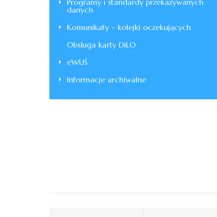
Programy i standardy przekazywanych
danych
Komunikaty – kolejki oczekujących
Obsługa karty DiLO
eWUŚ
Informacje archiwalne