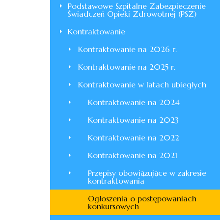
Podstawowe Szpitalne Zabezpieczenie
Świadczeń Opieki Zdrowotnej (PSZ)
Kontraktowanie
Kontraktowanie na 2026 r.
Kontraktowanie na 2025 r.
Kontraktowanie w latach ubiegłych
Kontraktowanie na 2024
Kontraktowanie na 2023
Kontraktowanie na 2022
Kontraktowanie na 2021
Przepisy obowiązujące w zakresie
kontraktowania
Ogłoszenia o postępowaniach
konkursowych