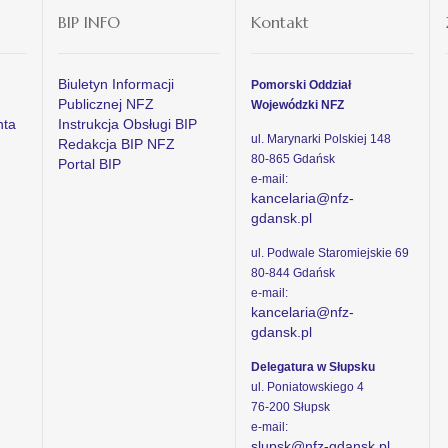
BIP INFO
Kontakt
Biuletyn Informacji
Pomorski Oddział
Publicznej NFZ
Wojewódzki NFZ
nta
Instrukcja Obsługi BIP
ul. Marynarki Polskiej 148
Redakcja BIP NFZ
80-865 Gdańsk
Portal BIP
e-mail:
kancelaria@nfz-
gdansk.pl
ul. Podwale Staromiejskie 69
80-844 Gdańsk
e-mail:
kancelaria@nfz-
gdansk.pl
Delegatura w Słupsku
ul. Poniatowskiego 4
76-200 Słupsk
e-mail:
slupsk@nfz-gdansk.pl