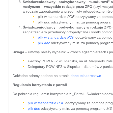
Świadczeniodawcy i podwykonawcy ,,mundurowi” o
medyczne – wszystkie rodzaje poza ZPO
(czyli wszy
w rodzaju zaopatrzenie w przedmioty ortopedyczne i śro
plik w standardzie
PDF
odczytywany za pomoc
plik
doc
odczytywany m.in. za pomocą progra
Świadczeniodawcy i podwykonawcy w rodzaju ZPO
zaopatrzenie w przedmioty ortopedyczne i środki pomoc
plik w standardzie
PDF
odczytywany za pomoc
plik
doc
odczytywany m.in. za pomocą progra
Uwaga
– umowę należy wypełnić w dwóch egzemplarzach i po 
siedziby POW NFZ w Gdańsku, na ul. Marynarki Polski
Delegatury POW NFZ w Słupsku – dla umów z punktu
Dokładne adresy podane na stronie
dane teleadresowe
.
Regulamin korzystania z portali
Do pobrania regulamin korzystania z ,,Portalu Świadczeniodaw
plik w standardzie
PDF
odczytywany za pomocą pro
plik
doc
odczytywany m.in. za pomocą programu
MS 