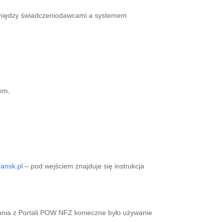
pomiędzy świadczeniodawcami a systemem
em,
dansk.p
l – pod wejściem znajduje się instrukcja
ania z Portali POW NFZ konieczne było używanie