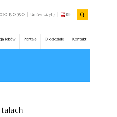
Umów wizytę
BIP
800 190 590
ja leków
Portale
O oddziale
Kontakt
talach