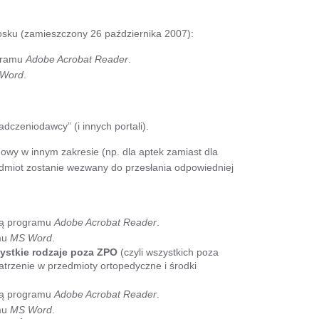
iosku (zamieszczony 26 października 2007):
gramu
Adobe Acrobat Reader
.
Word
.
dczeniodawcy” (i innych portali).
wy w innym zakresie (np. dla aptek zamiast dla
miot zostanie wezwany do przesłania odpowiedniej
ą programu
Adobe Acrobat Reader
.
mu
MS Word
.
ystkie rodzaje poza ZPO
(czyli wszystkich poza
rzenie w przedmioty ortopedyczne i środki
ą programu
Adobe Acrobat Reader
.
mu
MS Word
.