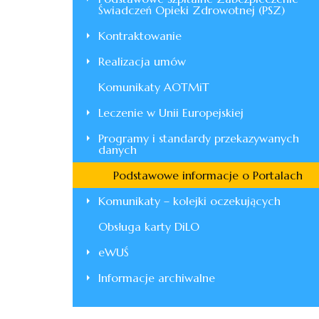
Świadczeń Opieki Zdrowotnej (PSZ)
Kontraktowanie
Realizacja umów
Komunikaty AOTMiT
Leczenie w Unii Europejskiej
Programy i standardy przekazywanych
danych
Podstawowe informacje o Portalach
Komunikaty – kolejki oczekujących
Obsługa karty DiLO
eWUŚ
Informacje archiwalne