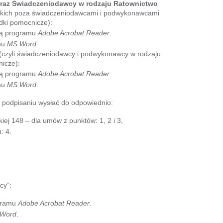
raz Świadczeniodawcy w rodzaju Ratownictwo
stkich poza świadczeniodawcami i podwykonawcami
dki pomocnicze):
ą programu
Adobe Acrobat Reader
.
mu
MS Word
.
(czyli świadczeniodawcy i podwykonawcy w rodzaju
nicze):
ą programu
Adobe Acrobat Reader
.
mu
MS Word
.
podpisaniu wysłać do odpowiednio:
ej 148 – dla umów z punktów: 1, 2 i 3,
: 4.
cy”:
gramu
Adobe Acrobat Reader
.
Word
.