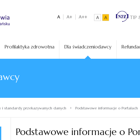
A
A+
A++
TIP 
A
A
Profilaktyka zdrowotna
Dla świadczeniodawcy
Refundac
awcy
›
 i standardy przekazywanych danych
Podstawowe informacje o Portalach
Podstawowe informacje o Por