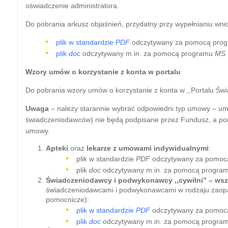
oświadczenie administratora.
Do pobrania arkusz objaśnień, przydatny przy wypełnianiu wn
plik w standardzie
PDF
odczytywany za pomocą pro
plik
doc
odczytywany m.in. za pomocą programu
MS 
Wzory umów o korzystanie z konta w portalu
Do pobrania wzory umów o korzystanie z konta w ,,Portalu Świa
Uwaga
– należy starannie wybrać odpowiedni typ umowy – umo
świadczeniodawców) nie będą podpisane przez Fundusz, a pod
umowy.
Apteki
oraz
lekarze z umowami indywidualnymi
:
plik w standardzie
PDF
odczytywany za pomoc
plik
doc
odczytywany m.in. za pomocą progra
Świadczeniodawcy i podwykonawcy ,,cywilni” – wsz
świadczeniodawcami i podwykonawcami w rodzaju zaopat
pomocnicze):
plik w standardzie
PDF
odczytywany za pomoc
plik
doc
odczytywany m.in. za pomocą progra