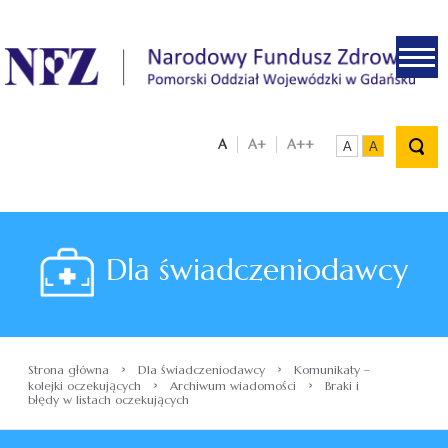
.
A
A+
A++
A
A
Dla świadczeniodawcy
›
›
Strona główna
Dla świadczeniodawcy
Komunikaty –
›
›
kolejki oczekujących
Archiwum wiadomości
Braki i
błędy w listach oczekujących