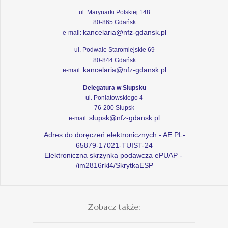
ul. Marynarki Polskiej 148
80-865 Gdańsk
kancelaria@nfz-gdansk.pl
e-mail:
ul. Podwale Staromiejskie 69
80-844 Gdańsk
kancelaria@nfz-gdansk.pl
e-mail:
Delegatura w Słupsku
ul. Poniatowskiego 4
76-200 Słupsk
slupsk@nfz-gdansk.pl
e-mail:
Adres do doręczeń elektronicznych - AE:PL-
65879-17021-TUIST-24
Elektroniczna skrzynka podawcza ePUAP -
/im2816rkl4/SkrytkaESP
Zobacz także: