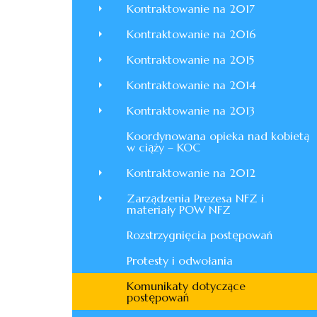
Kontraktowanie na 2017
Kontraktowanie na 2016
Kontraktowanie na 2015
Kontraktowanie na 2014
Kontraktowanie na 2013
Koordynowana opieka nad kobietą
w ciąży – KOC
Kontraktowanie na 2012
Zarządzenia Prezesa NFZ i
materiały POW NFZ
Rozstrzygnięcia postępowań
Protesty i odwołania
Komunikaty dotyczące
postępowań