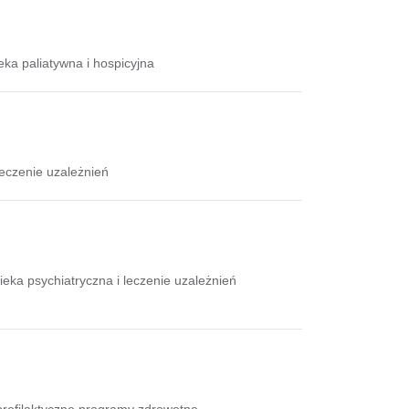
ka paliatywna i hospicyjna
eczenie uzależnień
eka psychiatryczna i leczenie uzależnień
profilaktyczne programy zdrowotne