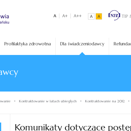
A
A+
A++
TIP 
A
A
Profilaktyka zdrowotna
Dla świadczeniodawcy
Refundac
awcy
›
›
›
owanie
Kontraktowanie w latach ubiegłych
Kontraktowanie na 2012
Komunikaty dotyczące post