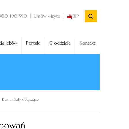
Umów wizytę
BIP
800 190 590
ja leków
Portale
O oddziale
Kontakt
Komunikaty dotyczące
ępowań