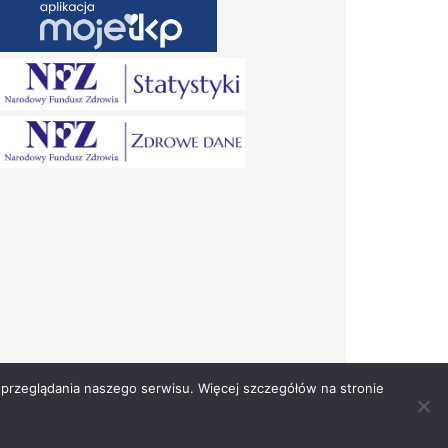
przeglądania naszego serwisu. Więcej szczegółów na stronie