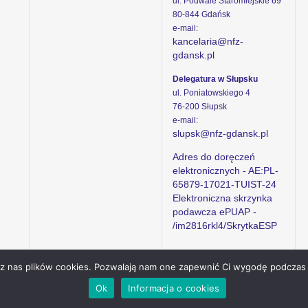
ul. Podwale Staromiejskie 69
80-844 Gdańsk
e-mail:
kancelaria@nfz-
gdansk.pl
Delegatura w Słupsku
ul. Poniatowskiego 4
76-200 Słupsk
e-mail:
slupsk@nfz-gdansk.pl
Adres do doręczeń
elektronicznych - AE:PL-
65879-17021-TUIST-24
Elektroniczna skrzynka
podawcza ePUAP -
/im2816rkl4/SkrytkaESP
ez nas plików cookies. Pozwalają nam one zapewnić Ci wygodę podczas 
Ok
Informacja o cookies