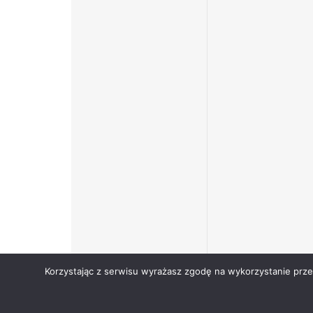
Korzystając z serwisu wyrażasz zgodę na wykorzystanie prz
Copyright © Narodowy Fundusz Zdrowia 2024.