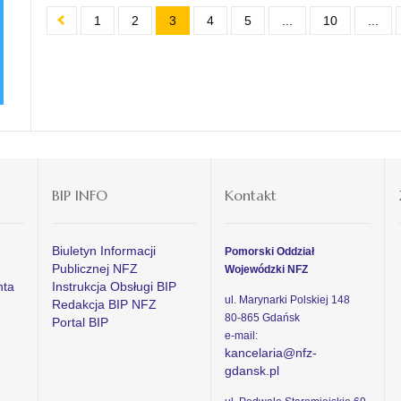
1
2
3
4
5
...
10
...
BIP INFO
Kontakt
Biuletyn Informacji
Pomorski Oddział
Publicznej NFZ
Wojewódzki NFZ
nta
Instrukcja Obsługi BIP
ul. Marynarki Polskiej 148
Redakcja BIP NFZ
80-865 Gdańsk
Portal BIP
e-mail:
kancelaria@nfz-
gdansk.pl