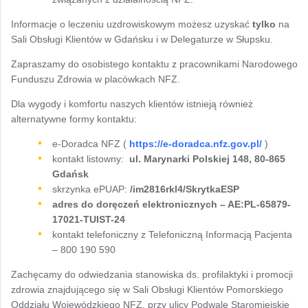
Informacje o leczeniu uzdrowiskowym możesz uzyskać
tylko
na
Sali Obsługi Klientów w Gdańsku i w Delegaturze w Słupsku.
Zapraszamy do osobistego kontaktu z pracownikami Narodowego
Funduszu Zdrowia w placówkach NFZ.
Dla wygody i komfortu naszych klientów istnieją również
alternatywne formy kontaktu:
e-Doradca NFZ (
https://e-doradca.nfz.gov.pl/
)
kontakt listowny:
ul. Marynarki Polskiej 148, 80-865
Gdańsk
skrzynka ePUAP:
/im2816rkl4/SkrytkaESP
adres do doręczeń elektronicznych – AE:PL-65879-
17021-TUIST-24
kontakt telefoniczny z Telefoniczną Informacją Pacjenta
– 800 190 590
Zachęcamy do odwiedzania stanowiska ds. profilaktyki i promocji
zdrowia znajdującego się w Sali Obsługi Klientów Pomorskiego
Oddziału Wojewódzkiego NFZ, przy ulicy Podwale Staromiejskie