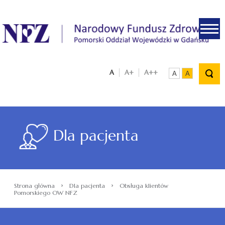
.
A
A+
A++
A
A
Dla pacjenta
›
›
Strona główna
Dla pacjenta
Obsługa klientów
Pomorskiego OW NFZ