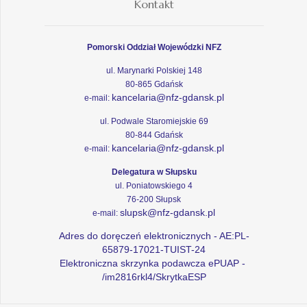
Kontakt
Pomorski Oddział Wojewódzki NFZ
ul. Marynarki Polskiej 148
80-865 Gdańsk
kancelaria@nfz-gdansk.pl
e-mail:
ul. Podwale Staromiejskie 69
80-844 Gdańsk
kancelaria@nfz-gdansk.pl
e-mail:
Delegatura w Słupsku
ul. Poniatowskiego 4
76-200 Słupsk
slupsk@nfz-gdansk.pl
e-mail:
Adres do doręczeń elektronicznych - AE:PL-
65879-17021-TUIST-24
Elektroniczna skrzynka podawcza ePUAP -
/im2816rkl4/SkrytkaESP