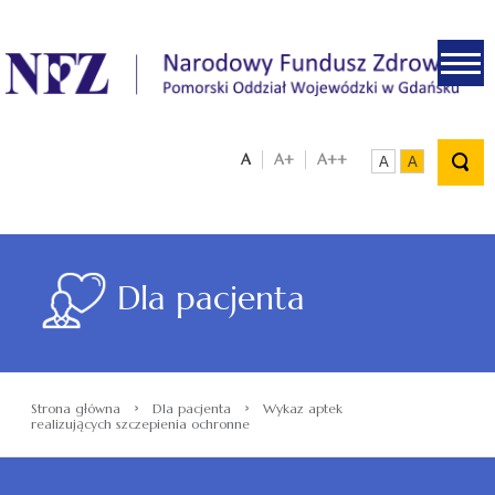
.
A
A+
A++
A
A
Dla pacjenta
›
›
Strona główna
Dla pacjenta
Wykaz aptek
realizujących szczepienia ochronne