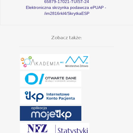
65879-17021-TUIST-24
Elektroniczna skrzynka podawcza ePUAP -
/im2816rkl4/SkrytkaESP
Zobacz także: