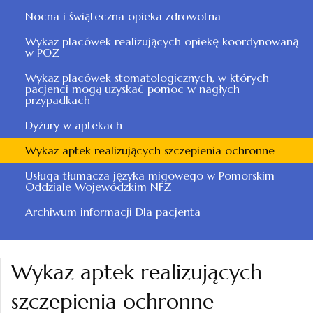
Nocna i świąteczna opieka zdrowotna
Wykaz placówek realizujących opiekę koordynowaną
w POZ
Wykaz placówek stomatologicznych, w których
pacjenci mogą uzyskać pomoc w nagłych
przypadkach
Dyżury w aptekach
Wykaz aptek realizujących szczepienia ochronne
Usługa tłumacza języka migowego w Pomorskim
Oddziale Wojewódzkim NFZ
Archiwum informacji Dla pacjenta
Wykaz aptek realizujących
szczepienia ochronne