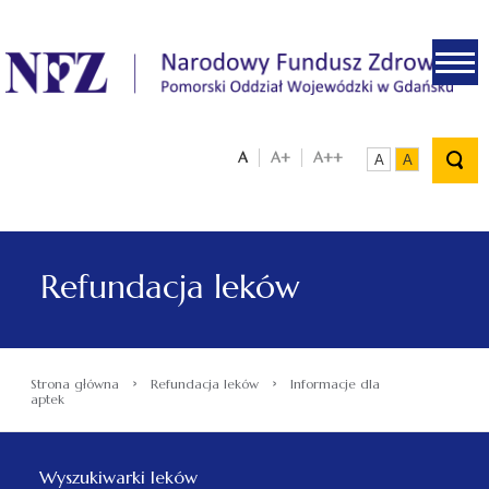
.
A
A+
A++
A
A
Refundacja leków
›
›
Strona główna
Refundacja leków
Informacje dla
aptek
Wyszukiwarki leków