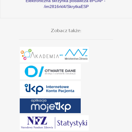
Elektroniczna skrzynka podawcza ePUAP -
/im2816rkl4/SkrytkaESP
Zobacz także: