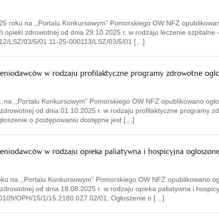
025 roku na ,,Portalu Konkursowym” Pomorskiego OW NFZ opublikowan
ń opieki zdrowotnej od dnia 29.10.2025 r. w rodzaju leczenie szpitaln
112/LSZ/03/5/01 11-25-000113/LSZ/03/5/01 […]
czeniodawców w rodzaju profilaktyczne programy zdrowotne ogło
r. na ,,Portalu Konkursowym” Pomorskiego OW NFZ opublikowano ogłos
zdrowotnej od dnia 01.10.2025 r. w rodzaju profilaktyczne programy zd
łoszenie o postępowaniu dostępne jest […]
zeniodawców w rodzaju opieka paliatywna i hospicyjna ogłoszone
roku na ,,Portalu Konkursowym” Pomorskiego OW NFZ opublikowano ogło
drowotnej od dnia 18.08.2025 r. w rodzaju opieka paliatywna i hospicy
0109/OPH/15/1/15.2180.027.02/01. Ogłoszenie o […]