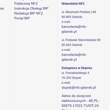
Publicznej NFZ
Wojewódzki NFZ
nta
Instrukcja Obsługi BIP
ul. Marynarki Polskiej 148
Redakcja BIP NFZ
80-865 Gdańsk
Portal BIP
e-mail:
kancelaria@nfz-
gdansk.pl
ul. Podwale Staromiejskie 69
80-844 Gdańsk
e-mail:
kancelaria@nfz-
gdansk.pl
Delegatura w Słupsku
ul. Poniatowskiego 4
76-200 Słupsk
e-mail:
slupsk@nfz-gdansk.pl
Adres do doręczeń
elektronicznych - AE:PL-
65879-17021-TUIST-24