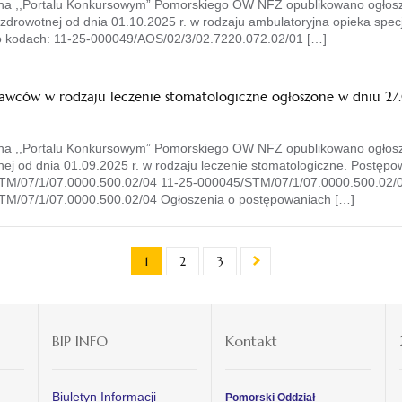
 na ,,Portalu Konkursowym” Pomorskiego OW NFZ opublikowano ogłosze
zdrowotnej od dnia 01.10.2025 r. w rodzaju ambulatoryjna opieka spec
 o kodach: 11-25-000049/AOS/02/3/02.7220.072.02/01 […]
awców w rodzaju leczenie stomatologiczne ogłoszone w dniu 27.
 na ,,Portalu Konkursowym” Pomorskiego OW NFZ opublikowano ogłosz
ej od dnia 01.09.2025 r. w rodzaju leczenie stomatologiczne. Postępo
TM/07/1/07.0000.500.02/04 11-25-000045/STM/07/1/07.0000.500.02/0
M/07/1/07.0000.500.02/04 Ogłoszenia o postępowaniach […]
1
2
3
BIP INFO
Kontakt
Biuletyn Informacji
Pomorski Oddział