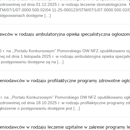
zdrowotnej od dnia 01.12.2025 r. w rodzaju leczenie stomatologiczne.
TM/07/1/07.0000.500.02/04 11-25-000123/STM/07/1/07.0000.500.02/0
stępowaniach dostępne […]
wców w rodzaju ambulatoryjna opieka specjalistyczna ogłoszone
5 r. na ,,Portalu Konkursowym” Pomorskiego OW NFZ opublikowano og
j od dnia 1 listopada 2025 r. w rodzaju ambulatoryjna opieka specjali
 postępowaniu dostępne są na […]
czeniodawców w rodzaju profilaktyczne programy zdrowotne ogło
 r. na ,,Portalu Konkursowym” Pomorskiego OW NFZ opublikowano ogło
zdrowotnej od dnia 18.10.2025 r. w rodzaju profilaktyczne programy zd
łoszenie o postępowaniu dostępne jest […]
zeniodawców w rodzaju leczenie szpitalne w zakresie programy l