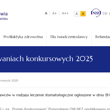
A
A+
A++
TIP 
A
A
Profilaktyka zdrowotna
Dla świadczeniodawcy
Refundac
waniach konkursowych 2025
rsowych 2025
awców w rodzaju leczenie stomatologiczne ogłoszone w dniu 19.
5 r. na ,,Portalu Konkursowym” Pomorskiego OW NFZ opublikowano og