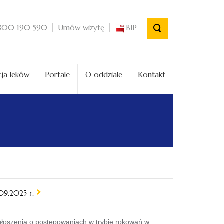
Umów wizytę
BIP
800 190 590
ja leków
Portale
O oddziale
Kontakt
09.2025 r.
łoszenia o postępowaniach w trybie rokowań w