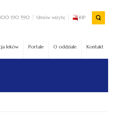
Umów wizytę
BIP
800 190 590
ja leków
Portale
O oddziale
Kontakt