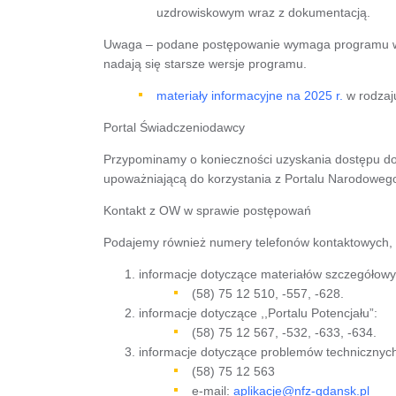
uzdrowiskowym wraz z dokumentacją.
Uwaga – podane postępowanie wymaga programu w n
nadają się starsze wersje programu.
materiały informacyjne na 2025 r.
w rodzaju
Portal Świadczeniodawcy
Przypominamy o konieczności uzyskania dostępu do
upoważniającą do korzystania z Portalu Narodoweg
Kontakt z OW w sprawie postępowań
Podajemy również numery telefonów kontaktowych, p
informacje dotyczące materiałów szczegółowy
(58) 75 12 510, -557, -628.
informacje dotyczące ,,Portalu Potencjału”:
(58) 75 12 567, -532, -633, -634.
informacje dotyczące problemów techniczny
(58) 75 12 563
e-mail:
aplikacje@nfz-gdansk.pl