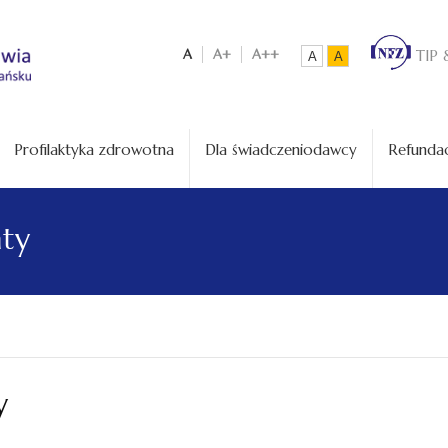
A
A+
A++
TIP 
A
A
Profilaktyka zdrowotna
Dla świadczeniodawcy
Refundac
aty
y