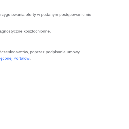
przygotowania oferty w podanym postępowaniu nie
iagnostyczne kosztochłonne.
wiadczeniodawców, poprzez podpisanie umowy
ięconej Portalowi
.