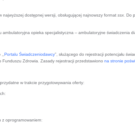
ajwyższej dostępnej wersji, obsługującej najnowszy format
ssx
. Do 
 ambulatoryjna opieka specjalistyczna – ambulatoryjne świadczenia d
 ,,
Portalu Świadczeniodawcy
”, służącego do rejestracji potencjału ś
o Funduszu Zdrowia. Zasady rejestracji przedstawiono
na stronie pośw
rzydatne w trakcie przygotowywania oferty:
ch:
ch z oprogramowaniem: