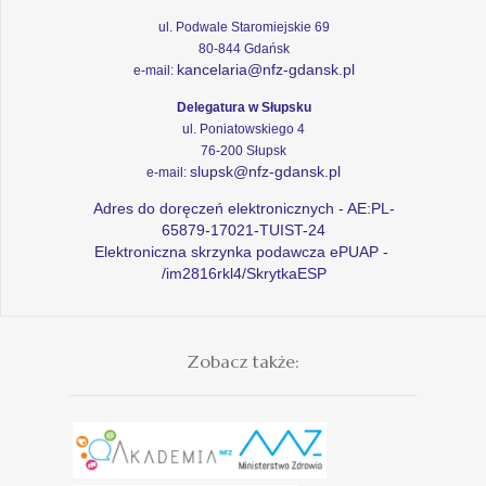
ul. Podwale Staromiejskie 69
80-844 Gdańsk
kancelaria@nfz-gdansk.pl
e-mail:
Delegatura w Słupsku
ul. Poniatowskiego 4
76-200 Słupsk
slupsk@nfz-gdansk.pl
e-mail:
Adres do doręczeń elektronicznych - AE:PL-
65879-17021-TUIST-24
Elektroniczna skrzynka podawcza ePUAP -
/im2816rkl4/SkrytkaESP
Zobacz także: