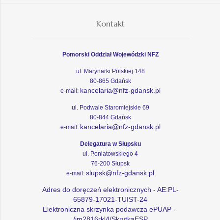
Kontakt
Pomorski Oddział Wojewódzki NFZ
ul. Marynarki Polskiej 148
80-865 Gdańsk
kancelaria@nfz-gdansk.pl
e-mail:
ul. Podwale Staromiejskie 69
80-844 Gdańsk
kancelaria@nfz-gdansk.pl
e-mail:
Delegatura w Słupsku
ul. Poniatowskiego 4
76-200 Słupsk
slupsk@nfz-gdansk.pl
e-mail:
Adres do doręczeń elektronicznych - AE:PL-
65879-17021-TUIST-24
Elektroniczna skrzynka podawcza ePUAP -
/im2816rkl4/SkrytkaESP