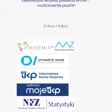
Elektroniczna skrzynka podawcza ePUAP -
/im2816rkl4/SkrytkaESP
Zobacz także: