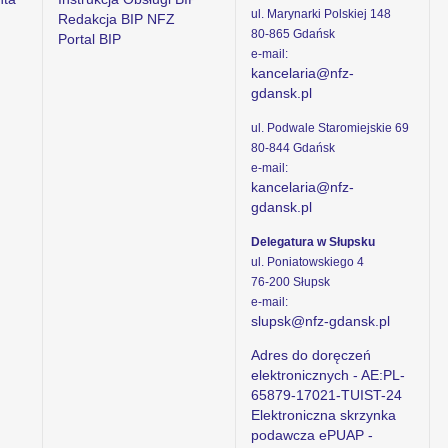
ul. Marynarki Polskiej 148
Redakcja BIP NFZ
80-865 Gdańsk
Portal BIP
e-mail:
kancelaria@nfz-
gdansk.pl
ul. Podwale Staromiejskie 69
80-844 Gdańsk
e-mail:
kancelaria@nfz-
gdansk.pl
Delegatura w Słupsku
ul. Poniatowskiego 4
76-200 Słupsk
e-mail:
slupsk@nfz-gdansk.pl
Adres do doręczeń
elektronicznych - AE:PL-
65879-17021-TUIST-24
Elektroniczna skrzynka
podawcza ePUAP -