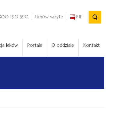
Umów wizytę
BIP
800 190 590
ja leków
Portale
O oddziale
Kontakt