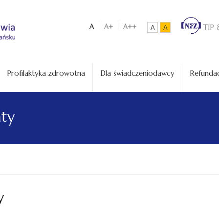
A
A+
A++
TIP 
A
A
Profilaktyka zdrowotna
Dla świadczeniodawcy
Refundac
aty
y