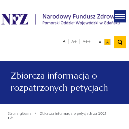
.
A
A+
A++
A
A
Zbiorcza informacja o
rozpatrzonych petycjach
›
Strona główna
Zbiorcza informacja o petycjach za 2025
rok