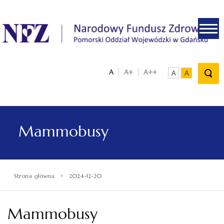
.
A
A+
A++
A
A
Mammobusy
›
Strona główna
2024-12-20
Mammobusy