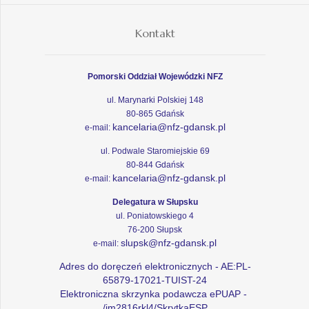
Kontakt
Pomorski Oddział Wojewódzki NFZ
ul. Marynarki Polskiej 148
80-865 Gdańsk
kancelaria@nfz-gdansk.pl
e-mail:
ul. Podwale Staromiejskie 69
80-844 Gdańsk
kancelaria@nfz-gdansk.pl
e-mail:
Delegatura w Słupsku
ul. Poniatowskiego 4
76-200 Słupsk
slupsk@nfz-gdansk.pl
e-mail:
Adres do doręczeń elektronicznych - AE:PL-
65879-17021-TUIST-24
Elektroniczna skrzynka podawcza ePUAP -
/im2816rkl4/SkrytkaESP