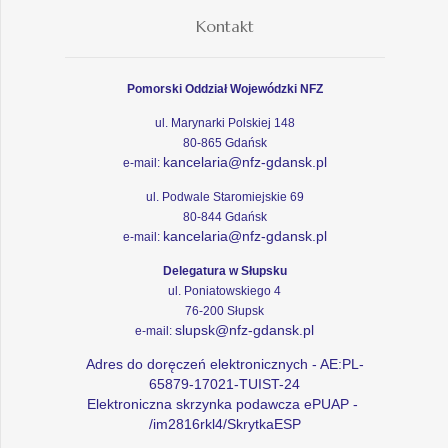
Kontakt
Pomorski Oddział Wojewódzki NFZ
ul. Marynarki Polskiej 148
80-865 Gdańsk
kancelaria@nfz-gdansk.pl
e-mail:
ul. Podwale Staromiejskie 69
80-844 Gdańsk
kancelaria@nfz-gdansk.pl
e-mail:
Delegatura w Słupsku
ul. Poniatowskiego 4
76-200 Słupsk
slupsk@nfz-gdansk.pl
e-mail:
Adres do doręczeń elektronicznych - AE:PL-
65879-17021-TUIST-24
Elektroniczna skrzynka podawcza ePUAP -
/im2816rkl4/SkrytkaESP