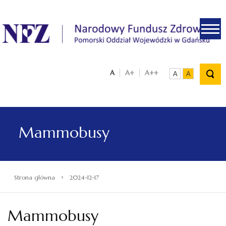
.
A
A+
A++
A
A
Mammobusy
›
Strona główna
2024-12-17
Mammobusy