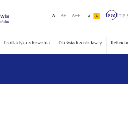
A
A+
A++
TIP 
A
A
Profilaktyka zdrowotna
Dla świadczeniodawcy
Refundac