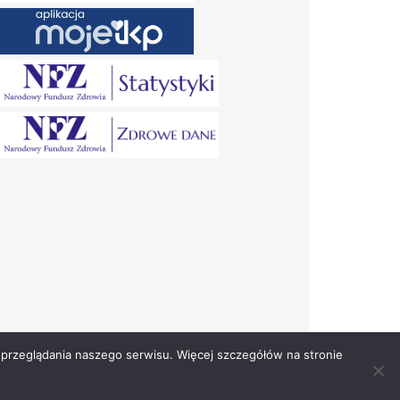
przeglądania naszego serwisu. Więcej szczegółów na stronie