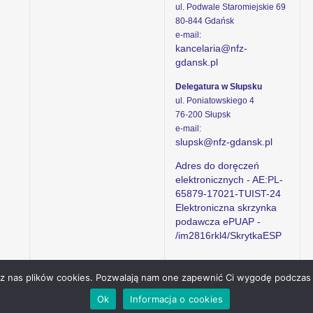
ul. Podwale Staromiejskie 69
80-844 Gdańsk
e-mail:
kancelaria@nfz-
gdansk.pl
Delegatura w Słupsku
ul. Poniatowskiego 4
76-200 Słupsk
e-mail:
slupsk@nfz-gdansk.pl
Adres do doręczeń
elektronicznych - AE:PL-
65879-17021-TUIST-24
Elektroniczna skrzynka
podawcza ePUAP -
/im2816rkl4/SkrytkaESP
ez nas plików cookies. Pozwalają nam one zapewnić Ci wygodę podczas 
Ok
Informacja o cookies