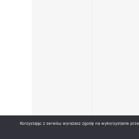
Korzystając z serwisu wyrażasz zgodę na wykorzystanie prz
Copyright © Narodowy Fundusz Zdrowia 2024.