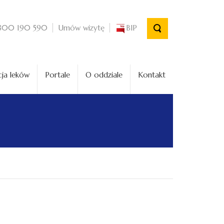
Umów wizytę
BIP
800 190 590
ja leków
Portale
O oddziale
Kontakt