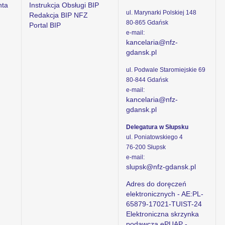
nta
Instrukcja Obsługi BIP
ul. Marynarki Polskiej 148
Redakcja BIP NFZ
80-865 Gdańsk
Portal BIP
e-mail:
kancelaria@nfz-
gdansk.pl
ul. Podwale Staromiejskie 69
80-844 Gdańsk
e-mail:
kancelaria@nfz-
gdansk.pl
Delegatura w Słupsku
ul. Poniatowskiego 4
76-200 Słupsk
e-mail:
slupsk@nfz-gdansk.pl
Adres do doręczeń
elektronicznych - AE:PL-
65879-17021-TUIST-24
Elektroniczna skrzynka
podawcza ePUAP -