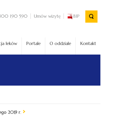
Umów wizytę
BIP
800 190 590
ja leków
Portale
O oddziale
Kontakt
go 2019 r.