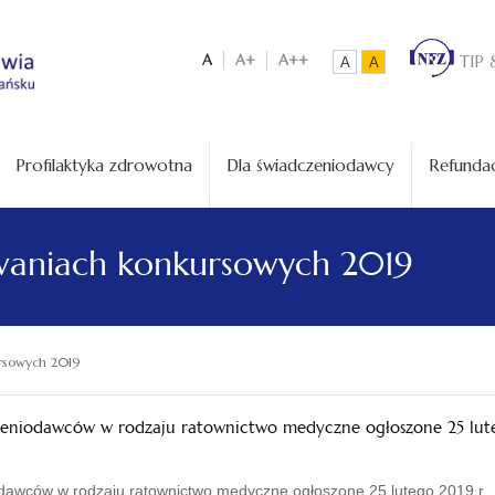
A
A+
A++
TIP 
A
A
Profilaktyka zdrowotna
Dla świadczeniodawcy
Refundac
waniach konkursowych 2019
rsowych 2019
czeniodawców w rodzaju ratownictwo medyczne ogłoszone 25 lute
odawców w rodzaju ratownictwo medyczne ogłoszone 25 lutego 2019 r.