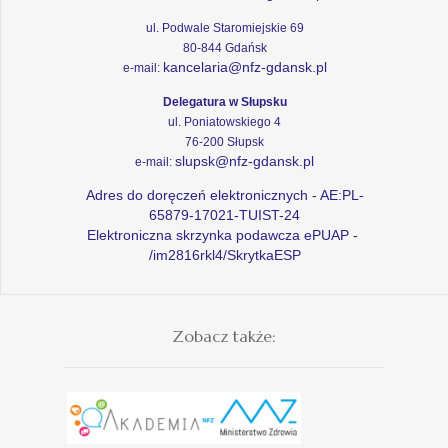
ul. Podwale Staromiejskie 69
80-844 Gdańsk
kancelaria@nfz-gdansk.pl
e-mail:
Delegatura w Słupsku
ul. Poniatowskiego 4
76-200 Słupsk
slupsk@nfz-gdansk.pl
e-mail:
Adres do doręczeń elektronicznych - AE:PL-
65879-17021-TUIST-24
Elektroniczna skrzynka podawcza ePUAP -
/im2816rkl4/SkrytkaESP
Zobacz także: