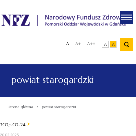
.
A
A+
A++
A
A
powiat starogardzki
›
Strona główna
powiat starogardzki
2025-02-24
20.02.2025