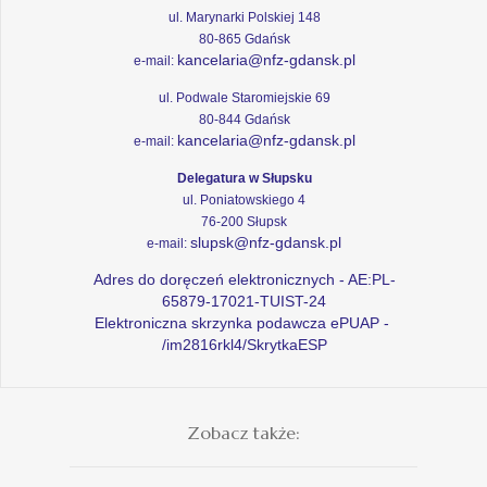
ul. Marynarki Polskiej 148
80-865 Gdańsk
kancelaria@nfz-gdansk.pl
e-mail:
ul. Podwale Staromiejskie 69
80-844 Gdańsk
kancelaria@nfz-gdansk.pl
e-mail:
Delegatura w Słupsku
ul. Poniatowskiego 4
76-200 Słupsk
slupsk@nfz-gdansk.pl
e-mail:
Adres do doręczeń elektronicznych - AE:PL-
65879-17021-TUIST-24
Elektroniczna skrzynka podawcza ePUAP -
/im2816rkl4/SkrytkaESP
Zobacz także: