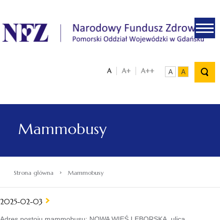
.
A
A+
A++
A
A
Mammobusy
›
Strona główna
Mammobusy
2025-02-03
Adres postoju mammobusu: NOWA WIEŚ LĘBORSKA, ulica