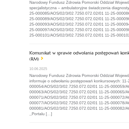
Narodowy Fundusz Zdrowia Pomorski Oddział Wojewódz
specjalistyczna – ambulatoryjne świadczenia diagno
25-000085/AOS/02/3/02.7250.072.02/01 11-25-000086
25-000089/AOS/02/3/02.7250.072.02/01 11-25-000090
25-000093/AOS/02/3/02.7250.072.02/01 11-25-000094
25-000097/AOS/02/3/02.7250.072.02/01 11-25-000098
25-000101/AOS/02/3/02.7250.072.02/01 11-25-000102
Komunikat w sprawie odwołania postępowań konku
(RM)
10.06.2025
Narodowy Fundusz Zdrowia Pomorski Oddział Wojewódzk
informuje o odwołaniu postępowań konkursowych: 11
000054/AOS/02/3/02.7250.072.02/01 11-25-000059/AO
000063/AOS/02/3/02.7250.072.02/01 11-25-000065/AO
000071/AOS/02/3/02.7250.072.02/01 11-25-000072/AO
000077/AOS/02/3/02.7250.072.02/01 11-25-000078/AO
000081/AOS/02/3/02.7250.072.02/01 11-25-000082/AO
,,Portalu […]