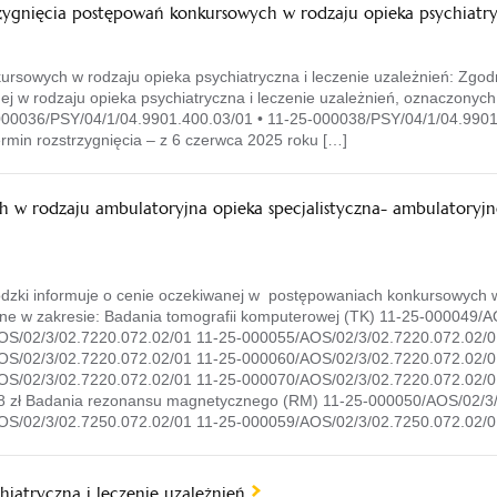
zygnięcia postępowań konkursowych w rodzaju opieka psychiatryc
ursowych w rodzaju opieka psychiatryczna i leczenie uzależnień: Zgod
tnej w rodzaju opieka psychiatryczna i leczenie uzależnień, oznaczon
000036/PSY/04/1/04.9901.400.03/01 • 11-25-000038/PSY/04/1/04.9901.
rmin rozstrzygnięcia – z 6 czerwca 2025 roku […]
w rodzaju ambulatoryjna opieka specjalistyczna- ambulatoryjn
ki informuje o cenie oczekiwanej w postępowaniach konkursowych w r
nne w zakresie: Badania tomografii komputerowej (TK) 11-25-000049/A
S/02/3/02.7220.072.02/01 11-25-000055/AOS/02/3/02.7220.072.02/0
S/02/3/02.7220.072.02/01 11-25-000060/AOS/02/3/02.7220.072.02/0
S/02/3/02.7220.072.02/01 11-25-000070/AOS/02/3/02.7220.072.02/0
8 zł Badania rezonansu magnetycznego (RM) 11-25-000050/AOS/02/3/
OS/02/3/02.7250.072.02/01 11-25-000059/AOS/02/3/02.7250.072.02/0
iatryczna i leczenie uzależnień