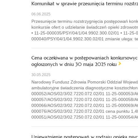
Komunikat w sprawie przesunięcia terminu rozstr
06.06.2025
Przesunięcie terminu rozstrzygnięcia postępowań konk
konkursie ofert o udzielanie świadczeń opieki zdrowo
• 11-25-000035/PSY/04/1/04.9902.300.02/01 • 11-25-
000040/PSY/04/1/04.9902.300.02/01 zmianie ulega: te
Cena oczekiwana w postępowaniach konkursowych 
ogłoszonych w dniu 30 maja 2025 roku
30.05.2025
Narodowy Fundusz Zdrowia Pomorski Oddział Wojewódz
ambulatoryjne świadczenia diagnostyczne kosztochło
000052/AOS/02/3/02.7220.072.02/01 11-25-000053/AO
000057/AOS/02/3/02.7220.072.02/01 11-25-000058/AO
000066/AOS/02/3/02.7220.072.02/01 11-25-000069/AO
000076/AOS/02/3/02.7220.072.02/01 cena punktu 1,4
000051/AOS/02/3/02.7250.072.02/01 11-25-000054/A
Unieważnienie postępowań w rodzaju opieka psych