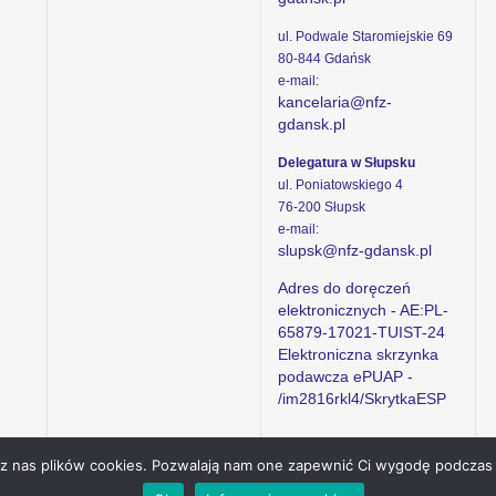
ul. Podwale Staromiejskie 69
80-844 Gdańsk
e-mail:
kancelaria@nfz-
gdansk.pl
Delegatura w Słupsku
ul. Poniatowskiego 4
76-200 Słupsk
e-mail:
slupsk@nfz-gdansk.pl
Adres do doręczeń
elektronicznych - AE:PL-
65879-17021-TUIST-24
Elektroniczna skrzynka
podawcza ePUAP -
/im2816rkl4/SkrytkaESP
ez nas plików cookies. Pozwalają nam one zapewnić Ci wygodę podczas 