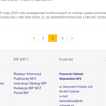
 maja 2025 roku postępowań konkursowych w rodzaju opieka psychiatry
Y/04/1/04.1780.008.02/01 11-25-000039/PSY/04/1/04.1780.007.02/01 
1
2
3
BIP INFO
Kontakt
Biuletyn Informacji
Pomorski Oddział
Publicznej NFZ
Wojewódzki NFZ
nta
Instrukcja Obsługi BIP
ul. Marynarki Polskiej 148
Redakcja BIP NFZ
80-865 Gdańsk
Portal BIP
e-mail:
kancelaria@nfz-
gdansk.pl