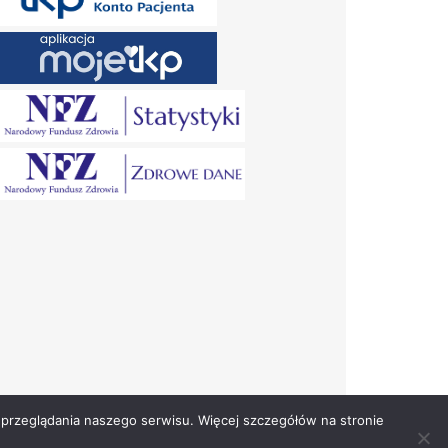
przeglądania naszego serwisu. Więcej szczegółów na stronie