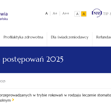
A
A+
A++
TIP 
A
A
Profilaktyka zdrowotna
Dla świadczeniodawcy
Refundac
e postępowań 2025
2025
rzeprowadzanych w trybie rokowań w rodzaju leczenie stomatolo
kolnym