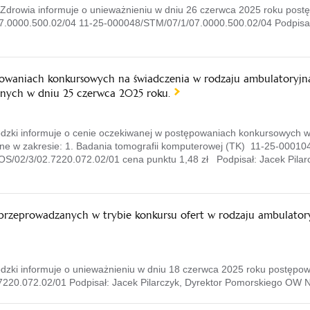
rowia informuje o unieważnieniu w dniu 26 czerwca 2025 roku postę
7.0000.500.02/04 11-25-000048/STM/07/1/07.0000.500.02/04 Podpisał
waniach konkursowych na świadczenia w rodzaju ambulatoryjna 
onych w dniu 25 czerwca 2025 roku.
ki informuje o cenie oczekiwanej w postępowaniach konkursowych w r
ne w zakresie: 1. Badania tomografii komputerowej (TK) 11-25-00010
/02/3/02.7220.072.02/01 cena punktu 1,48 zł Podpisał: Jacek Pilarc
zeprowadzanych w trybie konkursu ofert w rodzaju ambulatoryjn
ki informuje o unieważnieniu w dniu 18 czerwca 2025 roku postępow
7220.072.02/01 Podpisał: Jacek Pilarczyk, Dyrektor Pomorskiego OW NF