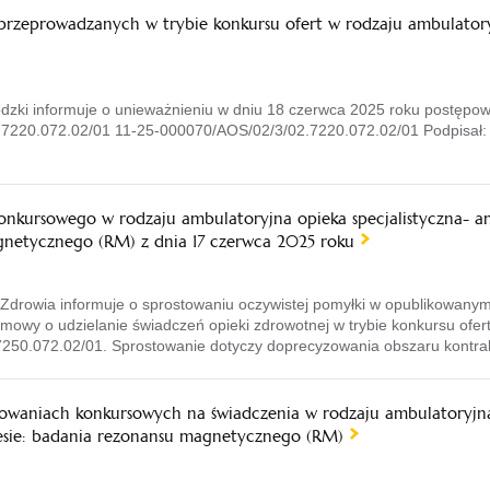
zeprowadzanych w trybie konkursu ofert w rodzaju ambulatoryjn
ki informuje o unieważnieniu w dniu 18 czerwca 2025 roku postępow
2.7220.072.02/01 11-25-000070/AOS/02/3/02.7220.072.02/01 Podpisał:
nkursowego w rodzaju ambulatoryjna opieka specjalistyczna- a
agnetycznego (RM) z dnia 17 czerwca 2025 roku
rowia informuje o sprostowaniu oczywistej pomyłki w opublikowany
owy o udzielanie świadczeń opieki zdrowotnej w trybie konkursu ofer
250.072.02/01. Sprostowanie dotyczy doprecyzowania obszaru kontra
waniach konkursowych na świadczenia w rodzaju ambulatoryjna 
resie: badania rezonansu magnetycznego (RM)