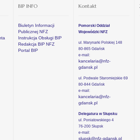
BIP INFO
Kontakt
Biuletyn Informacji
Pomorski Oddział
Publicznej NFZ
Wojewódzki NFZ
nta
Instrukcja Obsługi BIP
ul. Marynarki Polskiej 148
Redakcja BIP NFZ
80-865 Gdańsk
Portal BIP
e-mail:
kancelaria@nfz-
gdansk.pl
ul. Podwale Staromiejskie 69
80-844 Gdańsk
e-mail:
kancelaria@nfz-
gdansk.pl
Delegatura w Słupsku
ul. Poniatowskiego 4
76-200 Słupsk
e-mail:
slupsk@nfz-gdansk.pl