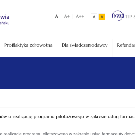
A
A+
A++
TIP 
A
A
Profilaktyka zdrowotna
Dla świadczeniodawcy
Refundac
mów o realizację programu pilotażowego w zakresie usług farm
 realizację programu pilotażowego w zakresie usług farmaceuty doty