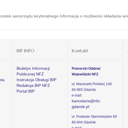
nostek samorządu terytorialnego Informacja o możliwości składania w
BIP INFO
Kontakt
Biuletyn Informacji
Pomorski Oddział
Publicznej NFZ
Wojewódzki NFZ
nta
Instrukcja Obsługi BIP
ul. Marynarki Polskiej 148
Redakcja BIP NFZ
80-865 Gdańsk
Portal BIP
e-mail:
kancelaria@nfz-
gdansk.pl
ul. Podwale Staromiejskie 69
80-844 Gdańsk