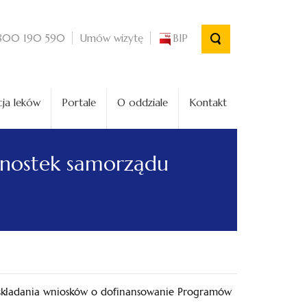
Umów wizytę
BIP
800 190 590
ja leków
Portale
O oddziale
Kontakt
dnostek samorządu
 składania wniosków o dofinansowanie Programów