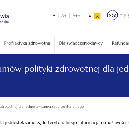
A
A+
A++
TIP 
A
A
Profilaktyka zdrowotna
Dla świadczeniodawcy
Refundac
amów polityki zdrowotnej dla je
zdrowotnej dla jednostek samorządu terytorialnego
la jednostek samorządu terytorialnego Informacja o możliwości