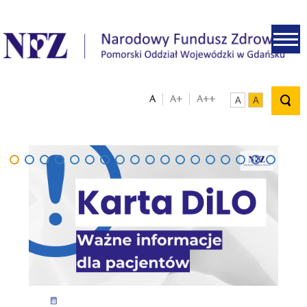
.
A
A+
A++
A
A