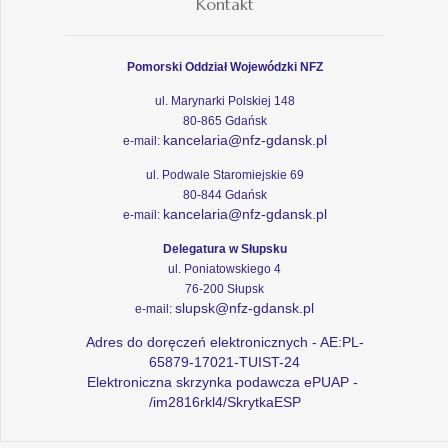
Kontakt
Pomorski Oddział Wojewódzki NFZ
ul. Marynarki Polskiej 148
80-865 Gdańsk
kancelaria@nfz-gdansk.pl
e-mail:
ul. Podwale Staromiejskie 69
80-844 Gdańsk
kancelaria@nfz-gdansk.pl
e-mail:
Delegatura w Słupsku
ul. Poniatowskiego 4
76-200 Słupsk
slupsk@nfz-gdansk.pl
e-mail:
Adres do doręczeń elektronicznych - AE:PL-
65879-17021-TUIST-24
Elektroniczna skrzynka podawcza ePUAP -
/im2816rkl4/SkrytkaESP