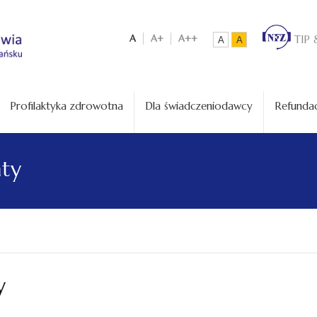
A
A+
A++
TIP 
A
A
Profilaktyka zdrowotna
Dla świadczeniodawcy
Refundac
aty
y