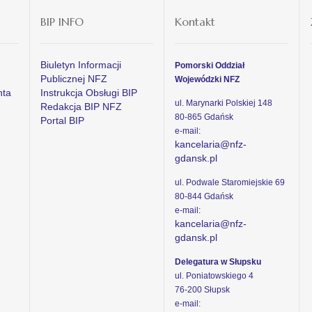
BIP INFO
Kontakt
Biuletyn Informacji
Pomorski Oddział
Publicznej NFZ
Wojewódzki NFZ
nta
Instrukcja Obsługi BIP
ul. Marynarki Polskiej 148
Redakcja BIP NFZ
80-865 Gdańsk
Portal BIP
e-mail:
kancelaria@nfz-
gdansk.pl
ul. Podwale Staromiejskie 69
80-844 Gdańsk
e-mail:
kancelaria@nfz-
gdansk.pl
Delegatura w Słupsku
ul. Poniatowskiego 4
76-200 Słupsk
e-mail: