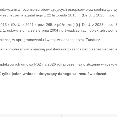
dawcami w rozumieniu obowiązujących przepisów oraz spełniające wy
u leczenia szpitalnego z 22 listopada 2013 r. (Dz.U. z 2023 r. poz. 8
2013 r. (Dz.U. z 2021 r. poz. 265, z późn. zm.) (t.j. Dz.U. z 2023 r. po
ust. 1. ustawy z dnia 27 sierpnia 2004 r.o świadczeniach opieki zdrowo
nicznej w oprogramowaniu i wersji wskazanej przez Fundusz.
czeń kompleksowych umową podstawowego szpitalnego zabezpieczenia 
ompleksowych umową PSZ na 2026 rok proszeni są o złożenie wniosków 
tylko jeden wniosek dotyczący danego zakresu świadczeń.