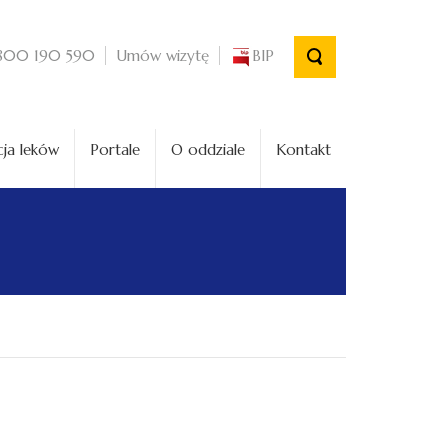
Umów wizytę
BIP
800 190 590
ja leków
Portale
O oddziale
Kontakt