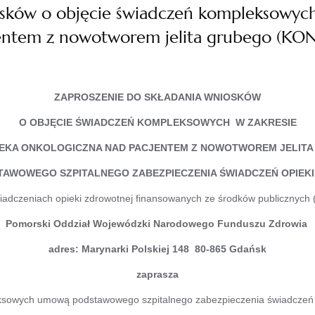
osków o objęcie świadczeń kompleksowyc
entem z nowotworem jelita grubego (KON
ZAPROSZENIE DO SKŁADANIA WNIOSKÓW
O OBJĘCIE ŚWIADCZEŃ KOMPLEKSOWYCH
W ZAKRESIE
EKA ONKOLOGICZNA NAD PACJENTEM Z NOWOTWOREM JELITA 
AWOWEGO SZPITALNEGO ZABEZPIECZENIA
ŚWIADCZEŃ OPIEK
iadczeniach opieki zdrowotnej finansowanych ze środków publicznych (t.
Pomorski Oddział Wojewódzki Narodowego Funduszu Zdrowia
adres: Marynarki Polskiej 148 80-865 Gdańsk
zaprasza
eksowych umową podstawowego szpitalnego zabezpieczenia świadczeń 