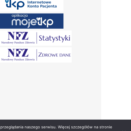
przeglądania naszego serwisu. Więcej szczegółów na stronie