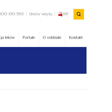
Umów wizytę
BIP
800 190 590
ja leków
Portale
O oddziale
Kontakt