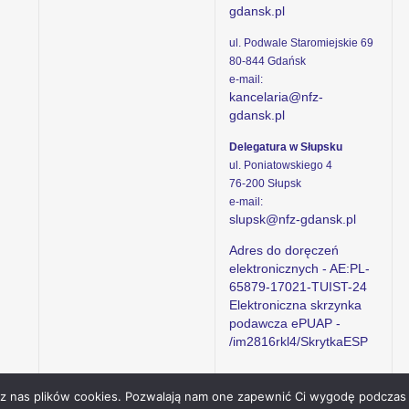
gdansk.pl
ul. Podwale Staromiejskie 69
80-844 Gdańsk
e-mail:
kancelaria@nfz-
gdansk.pl
Delegatura w Słupsku
ul. Poniatowskiego 4
76-200 Słupsk
e-mail:
slupsk@nfz-gdansk.pl
Adres do doręczeń
elektronicznych - AE:PL-
65879-17021-TUIST-24
Elektroniczna skrzynka
podawcza ePUAP -
/im2816rkl4/SkrytkaESP
ez nas plików cookies. Pozwalają nam one zapewnić Ci wygodę podczas 