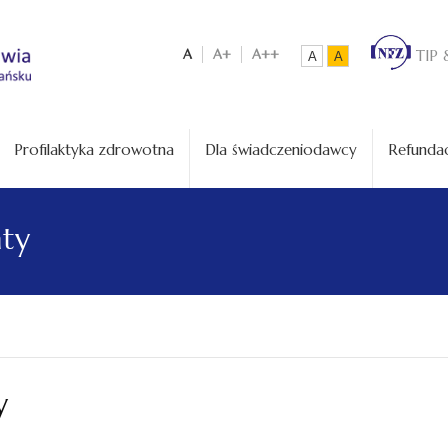
A
A+
A++
TIP 
A
A
Profilaktyka zdrowotna
Dla świadczeniodawcy
Refundac
aty
y