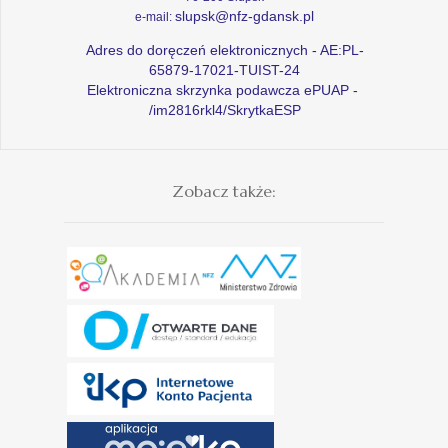
slupsk@nfz-gdansk.pl
e-mail:
Adres do doręczeń elektronicznych - AE:PL-
65879-17021-TUIST-24
Elektroniczna skrzynka podawcza ePUAP -
/im2816rkl4/SkrytkaESP
Zobacz także: