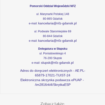
Pomorski Oddział Wojewódzki NFZ
ul. Marynarki Polskiej 148
80-865 Gdańsk
kancelaria@nfz-gdansk.pl
e-mail:
ul. Podwale Staromiejskie 69
80-844 Gdańsk
kancelaria@nfz-gdansk.pl
e-mail:
Delegatura w Słupsku
ul. Poniatowskiego 4
76-200 Słupsk
slupsk@nfz-gdansk.pl
e-mail:
Adres do doręczeń elektronicznych - AE:PL-
65879-17021-TUIST-24
Elektroniczna skrzynka podawcza ePUAP -
/im2816rkl4/SkrytkaESP
Zobacz także: