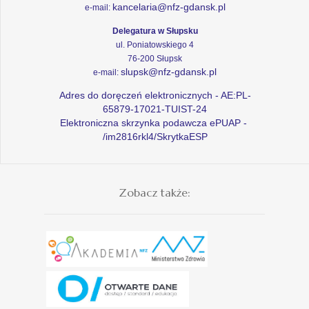
kancelaria@nfz-gdansk.pl
e-mail:
Delegatura w Słupsku
ul. Poniatowskiego 4
76-200 Słupsk
slupsk@nfz-gdansk.pl
e-mail:
Adres do doręczeń elektronicznych - AE:PL-
65879-17021-TUIST-24
Elektroniczna skrzynka podawcza ePUAP -
/im2816rkl4/SkrytkaESP
Zobacz także: