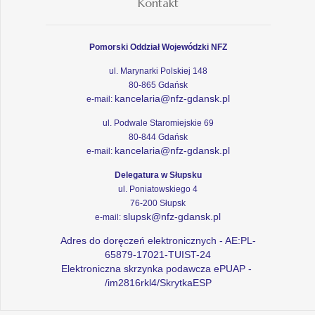
Kontakt
Pomorski Oddział Wojewódzki NFZ
ul. Marynarki Polskiej 148
80-865 Gdańsk
kancelaria@nfz-gdansk.pl
e-mail:
ul. Podwale Staromiejskie 69
80-844 Gdańsk
kancelaria@nfz-gdansk.pl
e-mail:
Delegatura w Słupsku
ul. Poniatowskiego 4
76-200 Słupsk
slupsk@nfz-gdansk.pl
e-mail:
Adres do doręczeń elektronicznych - AE:PL-
65879-17021-TUIST-24
Elektroniczna skrzynka podawcza ePUAP -
/im2816rkl4/SkrytkaESP