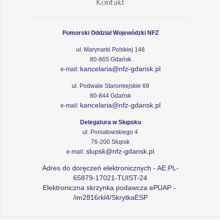
Kontakt
Pomorski Oddział Wojewódzki NFZ
ul. Marynarki Polskiej 148
80-865 Gdańsk
kancelaria@nfz-gdansk.pl
e-mail:
ul. Podwale Staromiejskie 69
80-844 Gdańsk
kancelaria@nfz-gdansk.pl
e-mail:
Delegatura w Słupsku
ul. Poniatowskiego 4
76-200 Słupsk
slupsk@nfz-gdansk.pl
e-mail:
Adres do doręczeń elektronicznych - AE:PL-
65879-17021-TUIST-24
Elektroniczna skrzynka podawcza ePUAP -
/im2816rkl4/SkrytkaESP